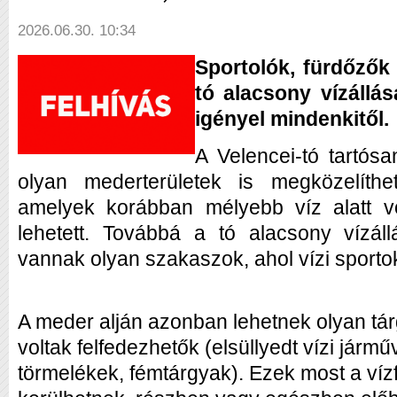
2026.06.30. 10:34
Sportolók, fürdőzők 
tó alacsony vízállás
igényel mindenkitől.
A Velencei-tó tartósa
olyan mederterületek is megközelíthe
amelyek korábban mélyebb víz alatt v
lehetett. Továbbá a tó alacsony vízál
vannak olyan szakaszok, ahol vízi sporto
A meder alján azonban lehetnek olyan tá
voltak felfedezhetők (elsüllyedt vízi járm
törmelékek, fémtárgyak). Ezek most a víz