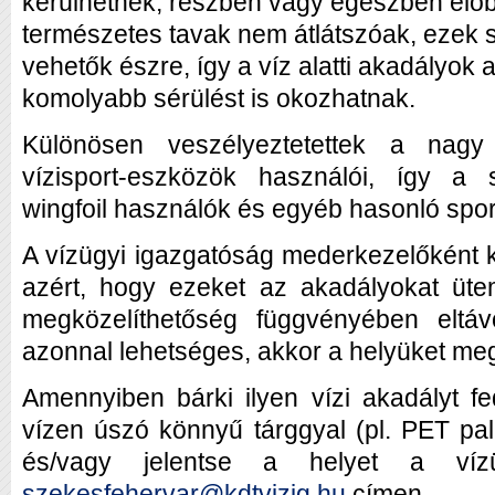
kerülhetnek, részben vagy egészben elő
természetes tavak nem átlátszóak, ezek 
vehetők észre, így a víz alatti akadályok
komolyabb sérülést is okozhatnak.
Különösen veszélyeztetettek a nagy
vízisport-eszközök használói, így a s
wingfoil használók és egyéb hasonló spo
A vízügyi igazgatóság mederkezelőként 
azért, hogy ezeket az akadályokat üte
megközelíthetőség függvényében eltá
azonnal lehetséges, akkor a helyüket megj
Amennyiben bárki ilyen vízi akadályt fe
vízen úszó könnyű tárggyal (pl. PET pal
és/vagy jelentse a helyet a víz
szekesfehervar@kdtvizig.hu
címen.