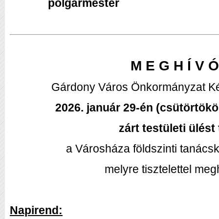
polgármester
M E G H Í V Ó
Gárdony Város Önkormányzat Kép
2026. január 29-én (csütörtökö
zárt testületi ülést 
a Városháza földszinti tanács
melyre tisztelettel me
Napirend: