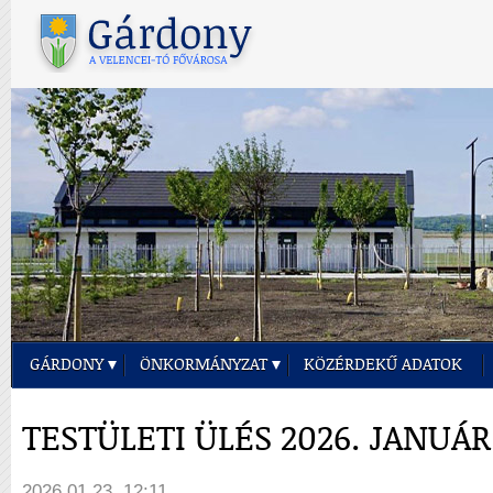
GÁRDONY
ÖNKORMÁNYZAT
KÖZÉRDEKŰ ADATOK
TESTÜLETI ÜLÉS 2026. JANUÁR 
2026.01.23. 12:11