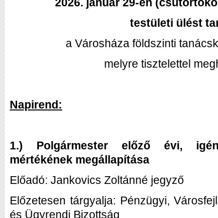
2026. január 29-én (csütörtökö
testületi ülést ta
a Városháza földszinti tanács
melyre tisztelettel me
Napirend:
1.) Polgármester előző évi, igé
mértékének megállapítása
Előadó: Jankovics Zoltánné jegyző
Előzetesen tárgyalja: Pénzügyi, Városfej
és Ügyrendi Bizottság