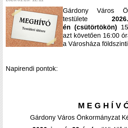
Gárdony Város Ön
testülete
20
é
n
(csütörtökön)
15:
azt követően 16:00 ór
a Városháza földszin
Napirendi pontok:
M E G H Í V 
Gárdony Város Önkormányzat Kép