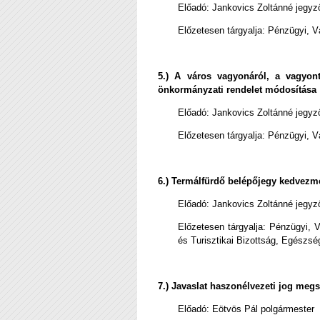
Előadó: Jankovics Zoltánné jegyz
Előzetesen tárgyalja:
Pénzügyi, Vá
5.) A város vagyonáról, a vagyontá
önkormányzati rendelet módosítása
Előadó:
Jankovics Zoltánné jegyz
Előzetesen tárgyalja: Pénzügyi, V
6.) Termálfürdő belépőjegy kedvezm
Előadó:
Jankovics Zoltánné jegyz
Előzetesen tárgyalja: Pénzügyi, V
és Turisztikai Bizottság, Egészsé
7.) Javaslat haszonélvezeti jog meg
Előadó:
Eötvös Pál polgármester