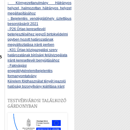
- Környezettanulmány Hátrányos
helyzet, halmozottan hátrányos helyzet
megállapításához
- Bejelentés vendéglátóhely üzlettípus
besorolásáról 2021
- P26 Űrlap keresetlevél
beterjesztéséhez jegyző birtokvédelmi
ügyben hozott határozatának
megváltoztatása iránti perben
- K01 Űrlap közigazgatási szerv
határozatának bírósági felülvizsgálata
5
iránti keresetlevél benyújtásához
- Fakivágási
engedélykérelem/bejelentés
formanyomtatvány
Kérelem földhasználat tényét igazoló
hatósági bizonyítvány kiállítása iránt
TESTVÉRVÁROSI TALÁLKOZÓ
GÁRDONYBAN