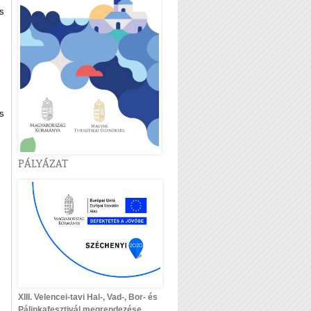
s
s
PÁLYÁZAT
XIII. Velencei-tavi Hal-, Vad-, Bor- és
Pálinkafesztivál megrendezése