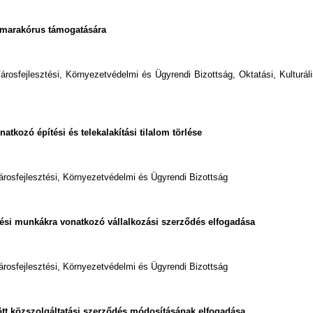
Kamarakórus támogatására
árosfejlesztési, Környezetvédelmi és Ügyrendi Bizottság, Oktatási, Kulturál
natkozó építési és telekalakítási tilalom törlése
árosfejlesztési, Környezetvédelmi és Ügyrendi Bizottság
ítési munkákra vonatkozó vállalkozási szerződés elfogadása
árosfejlesztési, Környezetvédelmi és Ügyrendi Bizottság
ött közszolgáltatási szerződés módosításának elfogadása