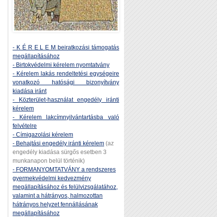
- K É R E L E M beiratkozási támogatás
megállapításához
- Birtokvédelmi kérelem nyomtatvány
- Kérelem lakás rendeltetési egységeire
vonatkozó hatósági bizonyítvány
kiadása iránt
- Közterület-használat engedély iránti
kérelem
- Kérelem lakcímnyilvántartásba való
felvételre
- Címigazolási kérelem
- Behajtási engedély iránti kérelem
(az
engedély kiadása sürgős esetben 3
munkanapon belül történik)
- FORMANYOMTATVÁNY a rendszeres
gyermekvédelmi kedvezmény
megállapításához és felülvizsgálatához,
valamint a hátrányos, halmozottan
hátrányos helyzet fennállásának
megállapításához