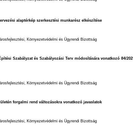
i, tervezési alaptérkép szerkesztési munkarész elkészítése
árosfejlesztési, Környezetvédelmi és Ügyrendi Bizottság
i Építési Szabályzat és Szabályozási Terv módosítására vonatkozó 84/202
árosfejlesztési, Környezetvédelmi és Ügyrendi Bizottság
rületén forgalmi rend változásokra vonatkozó javaslatok
árosfejlesztési, Környezetvédelmi és Ügyrendi Bizottság