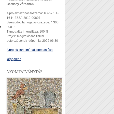
Gárdony városban
A projekt azonosítószáma: TOP-7.1.1-
16-H-ESZA-2019-00807
Szerződött támogatás összege: 4 300
000 Ft
is
Támogatás intenzitása: 100 %
Projekt megvalósítás fizikai
befejezésének időpontja: 2022.06.30
A projekt tartalmának bemutatása
képgaléria
NYOMTATVÁNYTÁR