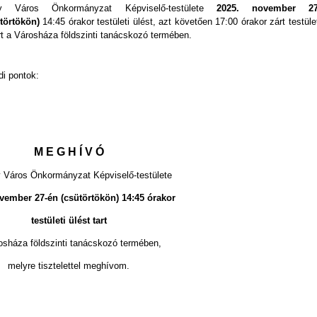
y Város Önkormányzat Képviselő-testülete
2025. november 27
törtökön)
14:45 órakor testületi ülést, azt követően 17:00 órakor zárt
testüle
art a Városháza földszinti tanácskozó termében.
di pontok:
M E G H Í V Ó
 Város Önkormányzat Képviselő-testülete
vember 27-én (csütörtökön) 14:45 órakor
testületi ülést tart
osháza földszinti tanácskozó termében,
melyre tisztelettel meghívom.