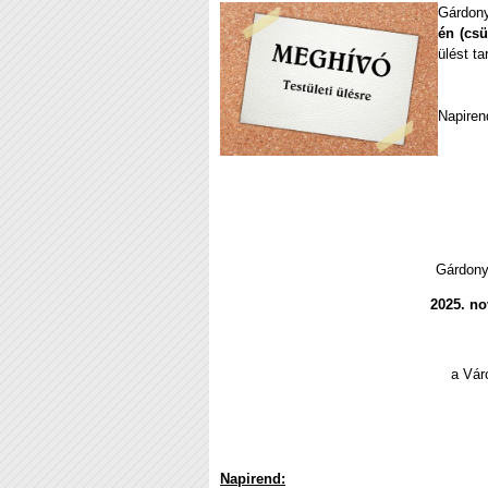
Gárdon
é
n
(csü
ülést t
Napiren
Gárdony
2025. no
a Vár
Napirend: