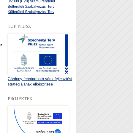
3/2009 (I. 28) számú rendelet
Belterületi Szabályozási Terv
Külterületi Szabályozási Terv
TOP PLUSZ
t
Gárdony fenntartható városfejlesztési
stratégiájának elkészítése
PROJEKTEK