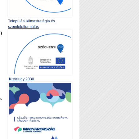
Települési klímastratégia és
szemléletformálás
)
Kisfaludy 2030
is