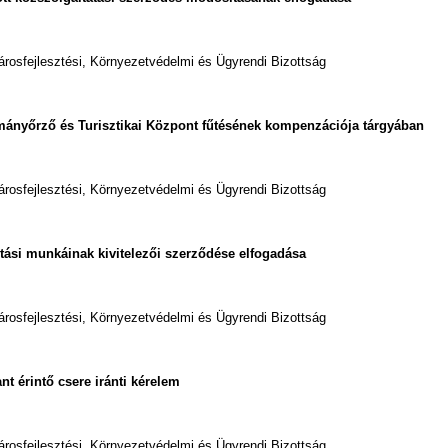
árosfejlesztési, Környezetvédelmi és Ügyrendi Bizottság
ányőrző és Turisztikai Központ fűtésének kompenzációja tárgyában
árosfejlesztési, Környezetvédelmi és Ügyrendi Bizottság
jítási munkáinak kivitelezői szerződése elfogadása
árosfejlesztési, Környezetvédelmi és Ügyrendi Bizottság
nt érintő csere iránti kérelem
árosfejlesztési, Környezetvédelmi és Ügyrendi Bizottság