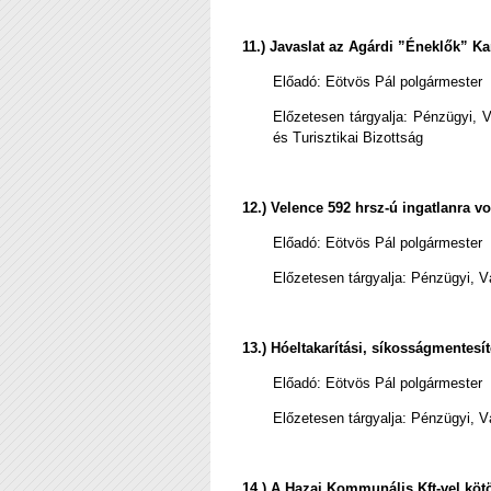
11.) Javaslat az Agárdi ”Éneklők” 
Előadó:
Eötvös Pál polgármester
Előzetesen tárgyalja: Pénzügyi, V
és Turisztikai Bizottság
12.) Velence 592 hrsz-ú ingatlanra vo
Előadó:
Eötvös Pál polgármester
Előzetesen tárgyalja: Pénzügyi, V
13.) Hóeltakarítási, síkosságmentes
Előadó:
Eötvös Pál polgármester
Előzetesen tárgyalja: Pénzügyi, V
14.)
A Hazai Kommunális Kft-vel köt