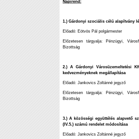
Napirend:
1.) Gárdonyi szociális célú alapítvány l
Előadó: Eötvös Pál polgármester
Előzetesen tárgyalja: Pénzügyi, Város
Bizottság
2.) A Gárdonyi Városüzemeltetési Kf
kedvezményeknek megállapítása
Előadó: Jankovics Zoltánné jegyző
Előzetesen tárgyalja: Pénzügyi, Város
Bizottság
3.) A közösségi együttélés alapvető s
(IV.5.) számú rendelet módosítása
Előadó:
Jankovics Zoltánné jegyző