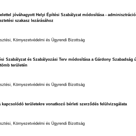
delettel jóváhagyott Helyi Építési Szabályzat módosítása - adminisztráció
yeztetési szakasz lezárásához
esztési, Környezetvédelmi és Ügyrendi Bizottság
pítési Szabályzat és Szabályozási Terv módosítása a Gárdony Szabadság ú
ktömb területén
esztési, Környezetvédelmi és Ügyrendi Bizottság
 kapcsolódó területekre vonatkozó bérleti szerződés felülvizsgálata
esztési, Környezetvédelmi és Ügyrendi Bizottság