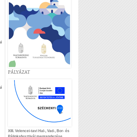
i
PÁLYÁZAT
i
XIII. Velencei-tavi Hal-, Vad-, Bor- és
Pálinkafesztivál megrendezése