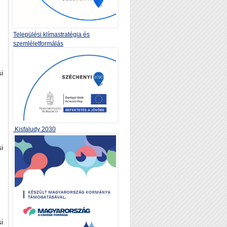
Települési klímastratégia és
szemléletformálás
i
Kisfaludy 2030
i
i