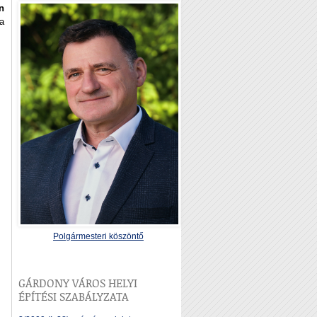
n
 a
Polgármesteri köszöntő
GÁRDONY VÁROS HELYI
ÉPÍTÉSI SZABÁLYZATA