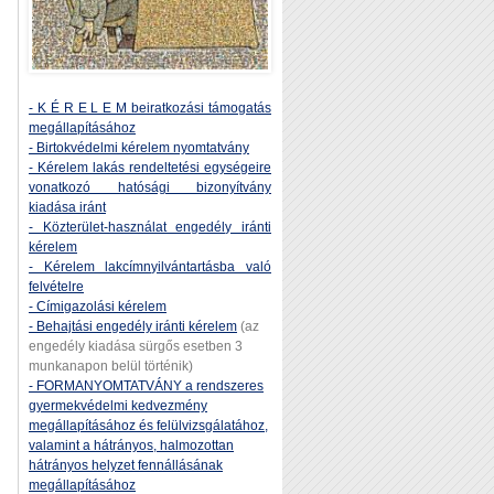
- K É R E L E M beiratkozási támogatás
megállapításához
- Birtokvédelmi kérelem nyomtatvány
- Kérelem lakás rendeltetési egységeire
vonatkozó hatósági bizonyítvány
kiadása iránt
- Közterület-használat engedély iránti
kérelem
- Kérelem lakcímnyilvántartásba való
felvételre
- Címigazolási kérelem
- Behajtási engedély iránti kérelem
(az
engedély kiadása sürgős esetben 3
munkanapon belül történik)
- FORMANYOMTATVÁNY a rendszeres
gyermekvédelmi kedvezmény
megállapításához és felülvizsgálatához,
valamint a hátrányos, halmozottan
hátrányos helyzet fennállásának
megállapításához