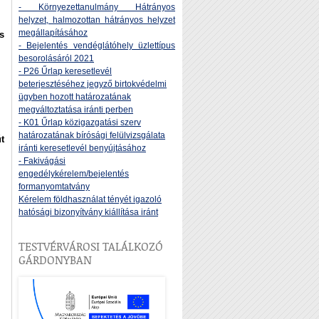
- Környezettanulmány Hátrányos
helyzet, halmozottan hátrányos helyzet
megállapításához
s
- Bejelentés vendéglátóhely üzlettípus
besorolásáról 2021
- P26 Űrlap keresetlevél
beterjesztéséhez jegyző birtokvédelmi
ügyben hozott határozatának
megváltoztatása iránti perben
- K01 Űrlap közigazgatási szerv
határozatának bírósági felülvizsgálata
t
iránti keresetlevél benyújtásához
- Fakivágási
engedélykérelem/bejelentés
formanyomtatvány
Kérelem földhasználat tényét igazoló
hatósági bizonyítvány kiállítása iránt
TESTVÉRVÁROSI TALÁLKOZÓ
GÁRDONYBAN