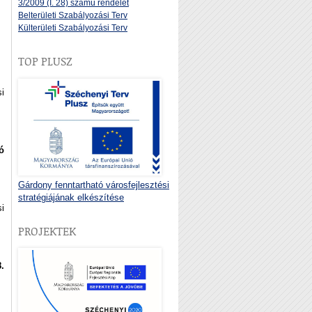
3/2009 (I. 28) számú rendelet
Belterületi Szabályozási Terv
Külterületi Szabályozási Terv
TOP PLUSZ
i
ó
Gárdony fenntartható városfejlesztési
stratégiájának elkészítése
i
PROJEKTEK
.