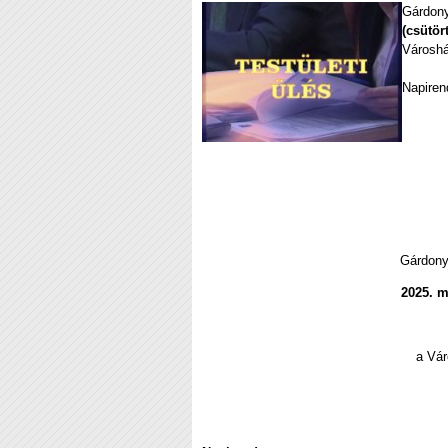
Gárdon
(csütör
Városhá
Napiren
Gárdony
2025. m
a Vár