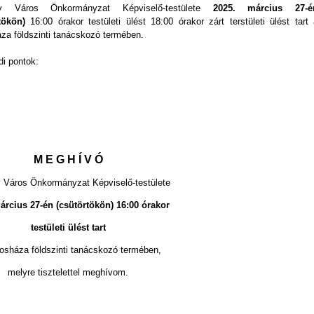
y Város Önkormányzat Képviselő-testülete
2025. március 27-é
tökön)
16:00 órakor testületi ülést 18:00 órakor zárt terstületi ülést tart
za földszinti tanácskozó termében.
di pontok:
M E G H Í V Ó
 Város Önkormányzat Képviselő-testülete
árcius 27-én (csütörtökön) 16:00 órakor
testületi ülést tart
osháza földszinti tanácskozó termében,
melyre tisztelettel meghívom.