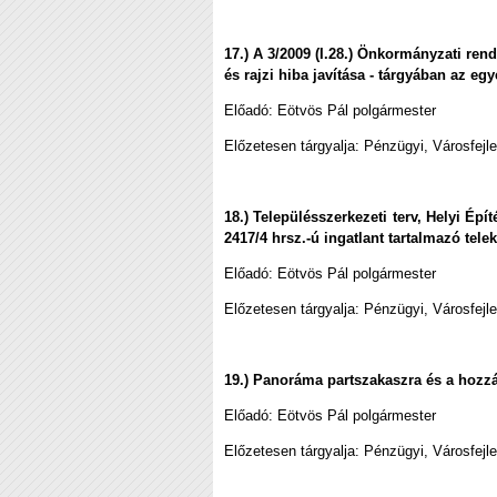
17.) A 3/2009 (I.28.) Önkormányzati ren
és rajzi hiba javítása - tárgyában az eg
Előadó:
Eötvös Pál polgármester
Előzetesen tárgyalja: Pénzügyi, Városfejl
18.) Településszerkezeti terv, Helyi É
2417/4 hrsz.-ú ingatlant tartalmazó tele
Előadó:
Eötvös Pál polgármester
Előzetesen tárgyalja: Pénzügyi, Városfejl
19.) Panoráma partszakaszra és a hozzá
Előadó:
Eötvös Pál polgármester
Előzetesen tárgyalja: Pénzügyi, Városfejl