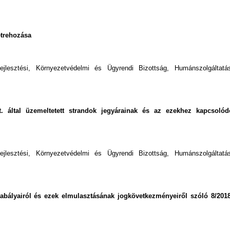
étrehozása
fejlesztési, Környezetvédelmi és Ügyrendi Bizottság, Humánszolgáltatás
t. által üzemeltetett strandok jegyárainak és az ezekhez kapcsolód
fejlesztési, Környezetvédelmi és Ügyrendi Bizottság, Humánszolgáltatás
zabályairól és ezek elmulasztásának jogkövetkezményeiről szóló 8/2018