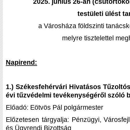
2025. június 26-án (csütörtökö
testületi ülést ta
a Városháza földszinti tanács
melyre tisztelettel me
Napirend:
1.) Székesfehérvári Hivatásos Tűzolt
évi tűzvédelmi tevékenységéről szóló
Előadó: Eötvös Pál polgármester
Előzetesen tárgyalja: Pénzügyi, Városfej
és Ügyrendi Bizottság