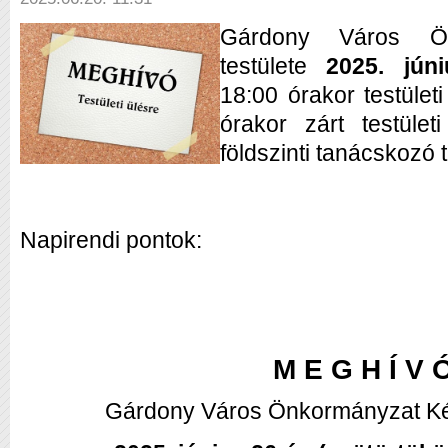
Gárdony Város Ön
testülete
2025. jú
18:00 órakor
testület
órakor zárt testület
földszinti tanácskozó
Napirendi pontok:
M E G H Í V 
Gárdony Város Önkormányzat Kép