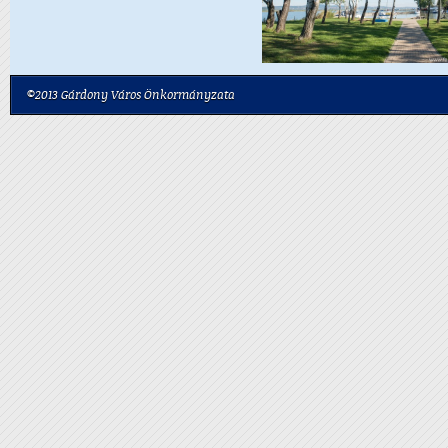
©2013 Gárdony Város Önkormányzata