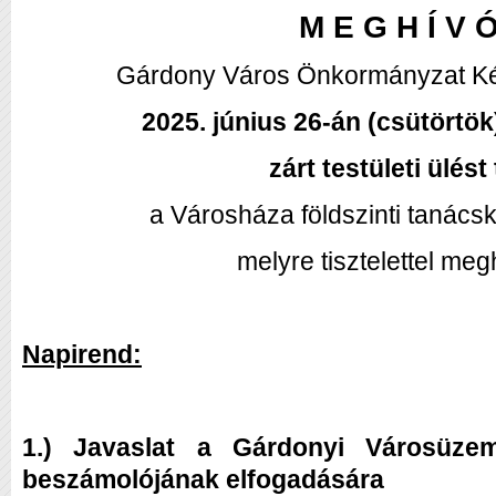
M E G H Í V 
Gárdony Város Önkormányzat Kép
2025. június 26-án (csütörtök
zárt testületi ülést 
a Városháza földszinti tanács
melyre tisztelettel me
Napirend:
1.) Javaslat a Gárdonyi Városüzeme
beszámolójának elfogadására