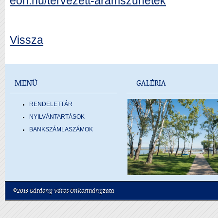
eon.hu/tervezett-aramszunetek
Vissza
MENÜ
GALÉRIA
RENDELETTÁR
NYILVÁNTARTÁSOK
BANKSZÁMLASZÁMOK
©2013 Gárdony Város Önkormányzata