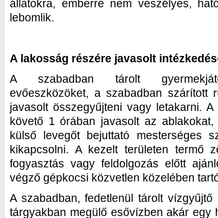
állatokra, emberre nem veszélyes, hat
lebomlik.
A lakosság részére javasolt intézkedés
A szabadban tárolt gyermekjáték
evőeszközöket, a szabadban szárított 
javasolt összegyűjteni vagy letakarni. A
követő 1 órában javasolt az ablakokat, 
külső levegőt bejuttató mesterséges s
kikapcsolni. A kezelt területen termő 
fogyasztás vagy feldolgozás előtt aján
végző gépkocsi közvetlen közelében tar
A szabadban, fedetlenül tárolt vízgyűjt
tárgyakban megülő esővízben akár egy hét