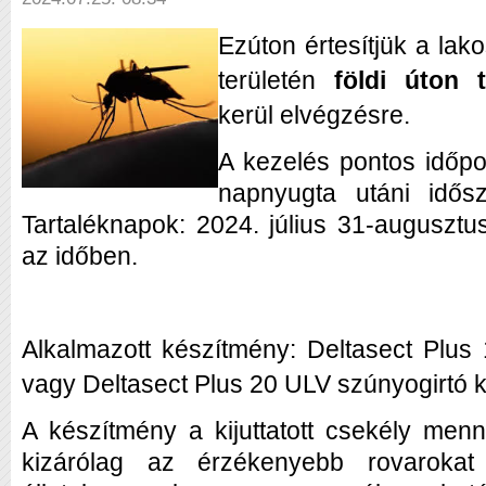
Ezúton értesítjük a lak
területén
földi úton 
kerül elvégzésre.
A kezelés pontos időpo
napnyugta utáni idős
Tartaléknapok: 2024. július 31-auguszt
az időben.
Alkalmazott készítmény: Deltasect Plus 
vagy Deltasect Plus 20 ULV szúnyogirtó 
A készítmény a kijuttatott csekély menny
kizárólag az érzékenyebb rovarokat 