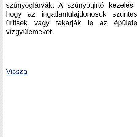
szúnyoglárvák. A szúnyogirtó kezelés k
hogy az ingatlantulajdonosok szünt
ürítsék vagy takarják le az épület
vízgyülemeket.
Vissza