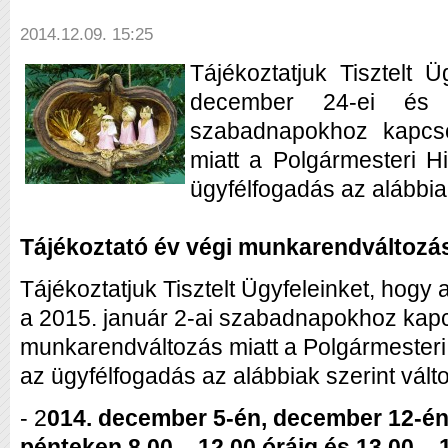
2014.12.09. 15:25
Tájékoztatjuk Tisztelt 
december 24-ei és 
szabadnapokhoz kapcs
miatt a Polgármesteri Hi
ügyfélfogadás az alábbiak
Tájékoztató év végi munkarendváltozá
Tájékoztatjuk Tisztelt Ügyfeleinket, hogy
a 2015. január 2-ai szabadnapokhoz kap
munkarendváltozás miatt a Polgármesteri 
az ügyfélfogadás az alábbiak szerint válto
- 2
014. december 5-én, december 12-én,
pénteken 8,00 – 12,00 óráig és 13,00 – 1