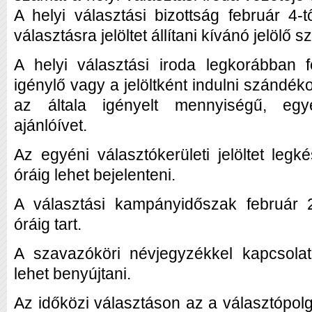
A helyi választási bizottság február 4-t
választásra jelöltet állítani kívánó jelölő s
A helyi választási iroda legkorábban 
igénylő vagy a jelöltként indulni szándé
az általa igényelt mennyiségű, egyed
ajánlóívet.
Az egyéni választókerületi jelöltet leg
óráig lehet bejelenteni.
A választási kampányidőszak február 2
óráig tart.
A szavazóköri névjegyzékkel kapcsolat
lehet benyújtani.
Az időközi választáson az a választópolgá