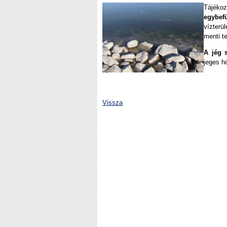
Tájékoz
egybef
vízterü
menti t
A jég s
jeges h
Vissza