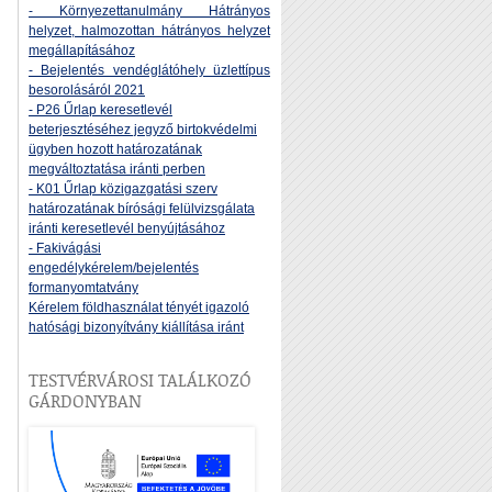
- Környezettanulmány Hátrányos
helyzet, halmozottan hátrányos helyzet
megállapításához
- Bejelentés vendéglátóhely üzlettípus
besorolásáról 2021
- P26 Űrlap keresetlevél
beterjesztéséhez jegyző birtokvédelmi
ügyben hozott határozatának
megváltoztatása iránti perben
- K01 Űrlap közigazgatási szerv
határozatának bírósági felülvizsgálata
iránti keresetlevél benyújtásához
- Fakivágási
engedélykérelem/bejelentés
formanyomtatvány
Kérelem földhasználat tényét igazoló
hatósági bizonyítvány kiállítása iránt
TESTVÉRVÁROSI TALÁLKOZÓ
GÁRDONYBAN