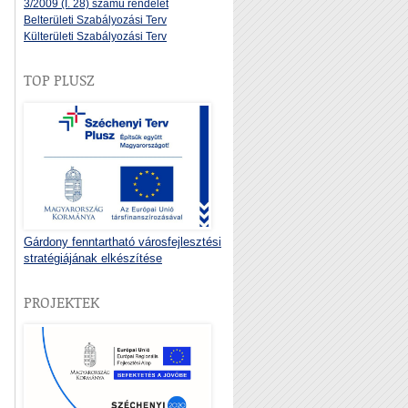
3/2009 (I. 28) számú rendelet
Belterületi Szabályozási Terv
Külterületi Szabályozási Terv
TOP PLUSZ
Gárdony fenntartható városfejlesztési
stratégiájának elkészítése
PROJEKTEK