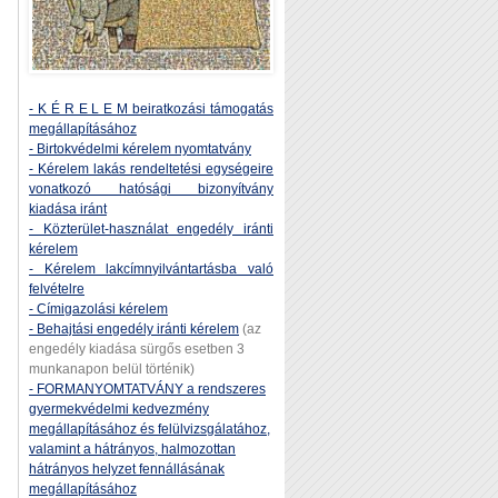
- K É R E L E M beiratkozási támogatás
megállapításához
- Birtokvédelmi kérelem nyomtatvány
- Kérelem lakás rendeltetési egységeire
vonatkozó hatósági bizonyítvány
kiadása iránt
- Közterület-használat engedély iránti
kérelem
- Kérelem lakcímnyilvántartásba való
felvételre
- Címigazolási kérelem
- Behajtási engedély iránti kérelem
(az
engedély kiadása sürgős esetben 3
munkanapon belül történik)
- FORMANYOMTATVÁNY a rendszeres
gyermekvédelmi kedvezmény
megállapításához és felülvizsgálatához,
valamint a hátrányos, halmozottan
hátrányos helyzet fennállásának
megállapításához