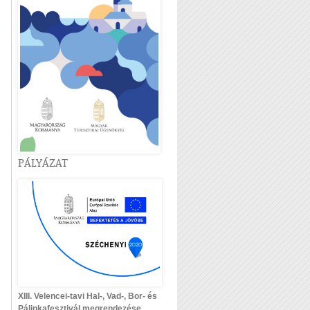
PÁLYÁZAT
XIII. Velencei-tavi Hal-, Vad-, Bor- és
Pálinkafesztivál megrendezése