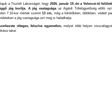
tajuk a Tisztelt Lakosságot, hogy
2026. január 19.-én a Velencei-tó felület
üggő jég borítja.
A jég vastagsága
az Agárdi Tófelügyelőség előtti nyíl
leten 7.10-kor mértek szerint
13 cm,
még a kikötőkben, öblökben, védett par
erületeken a jég vastagsága ezt meg is haladhatja.
zerkezete réteges, felszíne egyenetlen,
melyet több helyen visszafagyot
ókása takar.