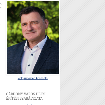
ét
t
t
t
Polgármesteri köszöntő
GÁRDONY VÁROS HELYI
ÉPÍTÉSI SZABÁLYZATA