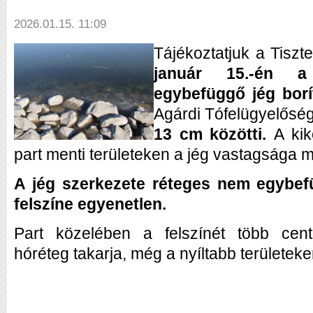
2026.01.15. 11:09
Tájékoztatjuk a Tiszt
január 15.-én a 
egybefüggő jég borít
Agárdi Tófelügyelőség 
13 cm közötti.
A kik
part menti területeken a jég vastagsága m
A jég szerkezete réteges nem egybef
felszíne egyenetlen.
Part közelében a felszínét több cent
hóréteg takarja, még a nyíltabb területeken