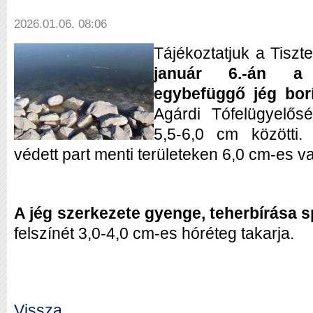
2026.01.06. 08:06
Tájékoztatjuk a Tiszt
január 6.-án a V
egybefüggő jég borí
Agárdi Tófelügyelőség
5,5-6,0 cm közötti.
védett part menti területeken 6,0 cm-es v
A jég szerkezete gyenge, teherbírása 
felszínét 3,0-4,0 cm-es hóréteg takarja.
Vissza