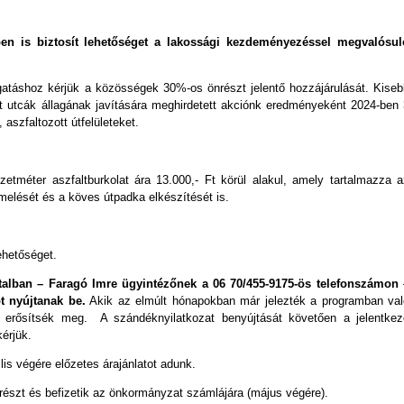
n is biztosít lehetőséget a lakossági kezdeményezéssel megvalósul
táshoz kérjük a közösségek 30%-os önrészt jelentő hozzájárulását. Kiseb
t utcák állagának javítására meghirdetett akciónk eredményeként 2024-ben 
aszfaltozott útfelületeket.
zetméter aszfaltburkolat ára 13.000,- Ft körül alakul, amely tartalmazza a
emelését és a köves útpadka elkészítését is.
ehetőséget.
talban
– Faragó Imre ügyintézőnek a 06 70/455-9175-ös telefonszámon
t nyújtanak be.
Akik az elmúlt hónapokban már jelezték a programban val
t erősítsék meg. A szándéknyilatkozat benyújtását követően a jelentkez
kérjük.
ilis végére előzetes árajánlatot adunk.
részt és befizetik az önkormányzat számlájára (május végére).