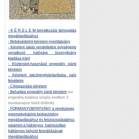
- K É R E L E M beiratkozási támogatás
megállapításához
- Birtokvédelmi kérelem nyomtatvány
- Kérelem lakás rendeltetési egységeire
vonatkozó hatósági bizonyítvány
kiadása iránt
- Közterület-használat engedély iránti
kérelem
- Kérelem lakcímnyilvántartásba való
felvételre
- Címigazolási kérelem
- Behajtási engedély iránti kérelem
(az
engedély kiadása sürgős esetben 3
munkanapon belül történik)
- FORMANYOMTATVÁNY a rendszeres
gyermekvédelmi kedvezmény
megállapításához és felülvizsgálatához,
valamint a hátrányos, halmozottan
hátrányos helyzet fennállásának
megállapításához