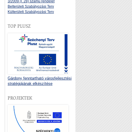
3/2009 (I. 28) számú rendelet
Belterületi Szabályozási Terv
Külterületi Szabályozási Terv
TOP PLUSZ
Gárdony fenntartható városfejlesztési
stratégiájának elkészítése
PROJEKTEK