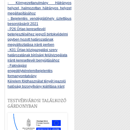
- Környezettanulmány Hátrányos
helyzet, halmozottan hátrányos helyzet
megállapításához
- Bejelentés vendéglátóhely üzlettípus
besorolásáról 2021
- P26 Űrlap keresetlevél
beterjesztéséhez jegyző birtokvédelmi
ügyben hozott határozatának
megváltoztatása iránti perben
- K01 Űrlap közigazgatási szerv
határozatának bírósági felülvizsgálata
iránti keresetlevél benyújtásához
- Fakivágási
engedélykérelem/bejelentés
formanyomtatvány
Kérelem földhasználat tényét igazoló
hatósági bizonyítvány kiállítása iránt
TESTVÉRVÁROSI TALÁLKOZÓ
GÁRDONYBAN