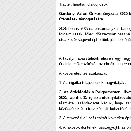
Tisztelt Ingatlantulajdonosok!
Gárdony Város Önkormányzata 2025-be
útépítések támogatására.
2025-ben is 70%-os önkormányzati támoga
forgalmú utak, főleg időszakosan használ
utca közösségével építettünk jó minőségű, 
A tavalyi tapasztalatok alapján egy négy
útfelület előkészítését, az aknák szintre 
A közös útépítés szakaszai:
1. Az ingatlantulajdonosok megvitatják a l
2.
Az érdeklődők a Polgármesteri Hiva
2025. április 15–ig szándéknyilatkozato
részvételi szándékukat kérjük, hogy az
közösségektől a tervezési díj befizetését 
3. A tervezési díj befizetését követően ápr
4. A lakosok döntenek, összegyűjtik az ön