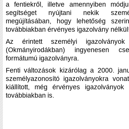
a fentiekről, illetve amennyiben módj
segítséget nyújtani nekik szemé
megújításában, hogy lehetőség szer
továbbiakban érvényes igazolvány nélkül
Az érintett személyi igazolványo
(Okmányirodákban) ingyenesen cseré
formátumú igazolványra.
Fenti változások kizárólag a 2000. januá
személyazonosító igazolványokra vona
kiállított, még érvényes igazolványo
továbbiakban is.