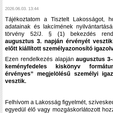
2026.06.03. 13:44
Tájékoztatom a Tisztelt Lakosságot, 
adatainak és lakcímének nyilvántartásá
törvény 52/J. § (1) bekezdés rend
augusztus 3. napján érvényét vesztik
előtt kiállított személyazonosító igazo
Ezen rendelkezés alapján
augusztus 3-
keményfedeles kiskönyv formátu
érvényes” megjelölésű személyi iga
vesztik.
Felhívom a Lakosság figyelmét, szívesked
egyedül élő vagy mozgáskorlátozott hozz