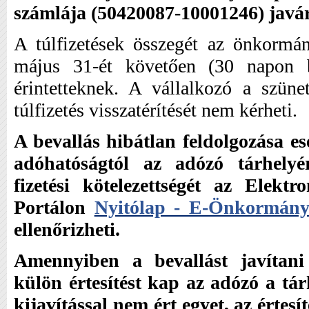
számlája (50420087-10001246) javára
A túlfizetések összegét az önkormá
május 31-ét követően (30 napon be
érintetteknek. A vállalkozó a szünet
túlfizetés visszatérítését nem kérheti.
A bevallás hibátlan feldolgozása e
adóhatóságtól az adózó tárhelyér
fizetési kötelezettségét az Elekt
Portálon
Nyitólap - E-Önkormányz
ellenőrizheti.
Amennyiben a bevallást javítani k
külön értesítést kap az adózó a tá
kijavítással nem ért egyet, az értesí