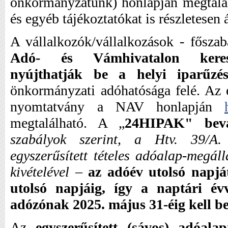
önkormányzatunk) honlapján megtalálh
és egyéb tájékoztatókat is részletesen
A vállalkozók/vállalkozások - főszab
Adó- és Vámhivatalon keresz
nyújthatják be a helyi iparűzés
önkormányzati adóhatósága felé. A
nyomtatvány a NAV honlapján
megtalálható. A „
24HIPAK" beva
szabályok szerint, a Htv. 39/A.
egyszerűsített tételes adóalap-megál
kivételével
–
az adóév utolsó napjá
utolsó napjáig, így a naptári évv
adózónak 2025. május 31-éig kell b
Az
egyszerűsített (sávos) adóalap