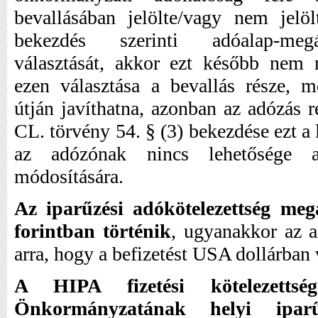
bevallásában jelölte/vagy nem jelö
bekezdés szerinti adóalap-megá
választását, akkor ezt később nem 
ezen választása a bevallás része, m
útján javíthatna, azonban az adózás r
CL. törvény 54. § (3) bekezdése ezt a l
az adózónak nincs lehetősége 
módosítására.
Az iparűzési adókötelezettség megá
forintban történik
, ugyanakkor az 
arra, hogy a befizetést USA dollárban 
A HIPA fizetési kötelezetts
Önkormányzatának helyi iparű