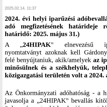
2025.02.14. 11:37
2024. évi helyi iparűzési adóbeval
adó megfizetésének határideje r
határidő: 2025. május 31.)
A „
24HIPAK
" elnevezésű ipa
nyomtatványt azoknak kell Gárdon
felé benyújtaniuk, akik/amelyek
az i
minősülnek és a székhelyük, tele
közigazgatási területén volt a 2024.
Az Önkormányzati adóhatóság - a hi
javasolja a „24HIPAK" bevallás kitö