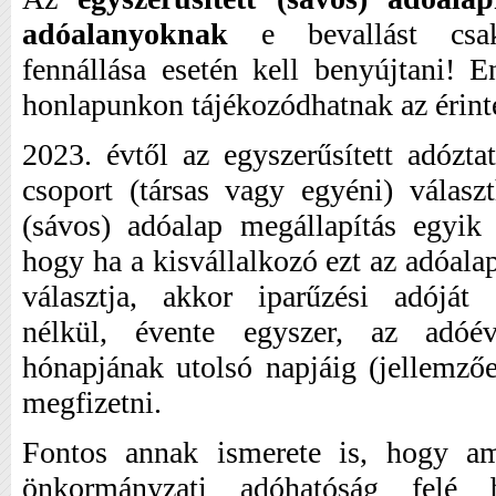
adóalanyoknak
e bevallást csak
fennállása esetén kell benyújtani! E
honlapunkon tájékozódhatnak az érinte
2023. évtől az egyszerűsített adózta
csoport (társas vagy egyéni) választ
(sávos) adóalap megállapítás egyik j
hogy ha a kisvállalkozó ezt az adóala
választja, akkor iparűzési adóját 
nélkül, évente egyszer, az adóé
hónapjának utolsó napjáig (jellemzőe
megfizetni.
Fontos annak ismerete is, hogy a
önkormányzati adóhatóság felé 