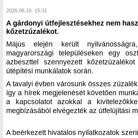
2026.06.16. 15:31
A gárdonyi útfejlesztésekhez nem haszn
kőzetzúzalékot.
Május elején került nyilvánosságr
magyarországi településeken egy osz
azbeszttel szennyezett kőzetzúzaléko
útépítési munkálatok során.
A tavalyi évben városunk összes zúzalékkal 
így a hírek megjelenését követően munka
a kapcsolatot azokkal a kivitelezőkk
megbízásából elvégezték az útfelújítási m
A beérkezett hivatalos nyilatkozatok szer