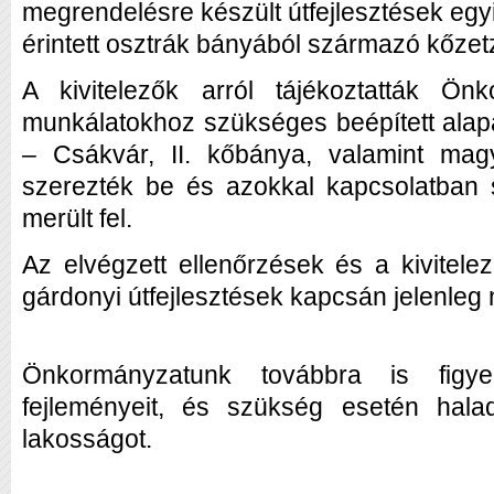
megrendelésre készült útfejlesztések eg
érintett osztrák bányából származó kőzet
A kivitelezők arról tájékoztatták Ön
munkálatokhoz szükséges beépített ala
– Csákvár, II. kőbánya, valamint mag
szerezték be és azokkal kapcsolatban
merült fel.
Az elvégzett ellenőrzések és a kivitelez
gárdonyi útfejlesztések kapcsán jelenleg
Önkormányzatunk továbbra is figy
fejleményeit, és szükség esetén halad
lakosságot.