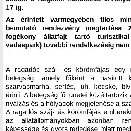
17-ig.
Az érintett vármegyében tilos min
bemutató rendezvény megtartása 2
fogékony állatfajt tartó turisztikai
vadaspark) további rendelkezésig nem 
A ragadós száj- és körömfájás egy re
betegség, amely főként a hasított kö
szarvasmarha, sertés, juh, kecske, bi
érinti. A betegség fő tünetei közé tartozik
nyálzás és a hólyagok megjelenése a száj
A ragadós száj- és körömfájás emberekre
az állatállományokban azonban ren
képessége és gyors terjedése miatt meg