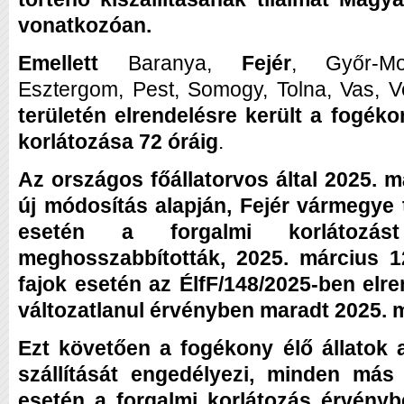
vonatkozóan.
Emellett
Baranya,
Fejér
, Győr-Mo
Esztergom, Pest, Somogy, Tolna, Vas, 
területén elrendelésre került a fogékon
korlátozása 72 óráig
.
Az országos főállatorvos által 2025. m
új módosítás alapján, Fejér vármegye
esetén a forgalmi korlátozá
meghosszabbították, 2025. március 12
fajok esetén az ÉlfF/148/2025-ben elre
változatlanul érvényben maradt 2025. má
Ezt követően a fogékony élő állatok 
szállítását engedélyezi, minden más
esetén a forgalmi korlátozás érvény