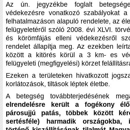
Az ún. jegyzékbe foglalt betegsé
védekezésre vonatkozó szabályokat a 
felhatalmazáson alapuló rendelete, az él
felügyeletéről szóló 2008. évi XLVI. tör
és körömfájás elleni védekezésről szó
rendelet állapítja meg. Az ezekben leír
között a kitörés körül a 3 km- es v
felügyeleti (megfigyelési) körzet felállításr
Ezeken a területeken hivatkozott jogs
korlátozások, tiltások léptek életbe.
A betegség továbbterjedésének meg
elrendelésre került a fogékony élő
párosujjú patás, többek között kér
sertésféle) harmadik országokba, 
történő kiszállításának tilalmát Magya