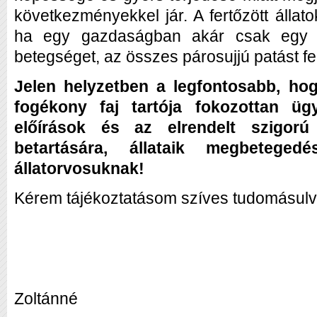
következményekkel jár. A fertőzött állato
ha egy gazdaságban akár csak egy ál
betegséget, az összes párosujjú patást fel
Jelen helyzetben a legfontosabb, ho
fogékony faj tartója fokozottan üg
előírások és az elrendelt szigorú
betartására, állataik megbetegedé
állatorvosuknak!
Kérem tájékoztatásom szíves tudomásulvé
Janko
Zoltánné