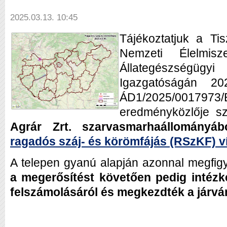
2025.03.13. 10:45
Tájékoztatjuk a Ti
Nemzeti Élelmisze
Állategészség
Igazgatóságán 20
ÁD1/2025/00179
eredményközlője s
Agrár Zrt. szarvasmarhaállományáb
ragadós száj- és körömfájás (RSzKF) ví
A telepen gyanú alapján azonnal megfigye
a megerősítést követően pedig intézk
felszámolásáról és megkezdték a járv