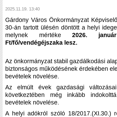
2025.11.19. 13:40
Gárdony Város Önkormányzat Képviselő-
30-án tartott ülésén döntött a helyi ide
melynek mértéke
2026. januá
Ft/fő/vendégéjszaka lesz.
Az önkormányzat stabil gazdálkodási al
biztonságos működésének érdekében elen
bevételek növelése.
Az elmúlt évek gazdasági változásai
következtében még inkább indokoltt
bevételek növelése.
A helyi adókról szóló 18/2017.(XI.30.) 