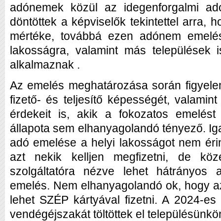
adónemek közül az idegenforgalmi ad
döntöttek a képviselők tekintettel arra, 
mértéke, továbbá ezen adónem emelés
lakosságra, valamint más települések
alkalmaznak .
Az emelés meghatározása során figyele
fizető- és teljesítő képességét, valamint
érdekeit is, akik a fokozatos emelést 
állapota sem elhanyagolandó tényező. Ig
adó emelése a helyi lakosságot nem érin
azt nekik kelljen megfizetni, de köz
szolgáltatóra nézve lehet hátrányos 
emelés. Nem elhanyagolandó ok, hogy a
lehet SZÉP kártyával fizetni. A 2024-e
vendégéjszakát töltöttek el településünkö