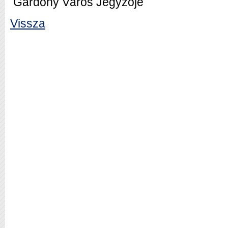
Gárdony Város Jegyzője
Vissza