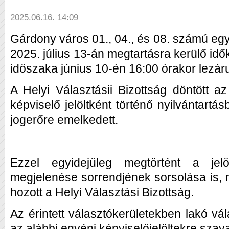
2025.06.16. 14:09
Gárdony város 01., 04., és 08. számú egy
2025. július 13-án megtartásra kerülő idők
időszaka június 10-én 16:00 órakor lezáru
A Helyi Választásii Bizottság döntött a
képviselő jelöltként történő nyilvántartás
jogerőre emelkedett.
Ezzel egyidejűleg megtörtént a jel
megjelenése sorrendjének sorsolása is, m
hozott a Helyi Választási Bizottság.
Az érintett választókerületekben lakó vá
az alábbi egyéni képviselőjelöltekre szav