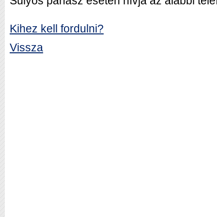
Súlyos panasz esetén hívja az alábbi te
Kihez kell fordulni?
Vissza