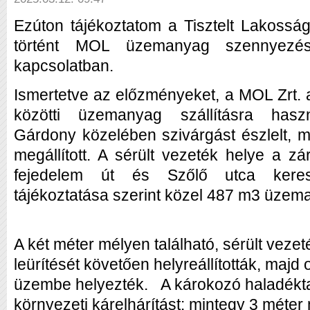
Ezúton tájékoztatom a Tisztelt Lakossá
történt MOL üzemanyag szennyezés a
kapcsolatban.
Ismertetve az előzményeket, a MOL Zrt.
közötti üzemanyag szállításra haszn
Gárdony közelében szivárgást észlelt, m
megállított. A sérült vezeték helye a zá
fejedelem út és Szőlő utca kere
tájékoztatása szerint közel 487 m3 üzeman
A két méter mélyen található, sérült veze
leürítését követően helyreállították, majd 
üzembe helyezték. A károkozó haladékta
környezeti kárelhárítást: mintegy 3 méter 