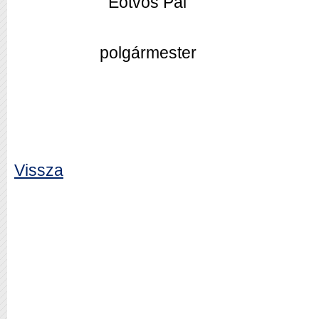
Eötvös Pál
polgármester
Vissza