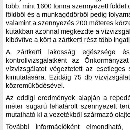
több, mint 1600 tonna szennyezett földet cse
földből és a munkagödörből pedig folyama
valamint a szennyezés 200 méteres körz
kutakban azonnal megkezdte a vízvizsgál
kibővítve a kört a zártkerti rész több ingat
A zártkerti lakosság egészsége és
kontrollvizsgálatként az Önkormányzat
vízvizsgálatot végeztetett az esetlege
kimutatására. Ezidáig 75 db vízvizsgála
közreműködésével.
Az eddigi eredmények alapján a repedé
méter sugarú lehatárolt szennyezett ter
mutatható ki a vezetékből származó olajt
További információként elmondható