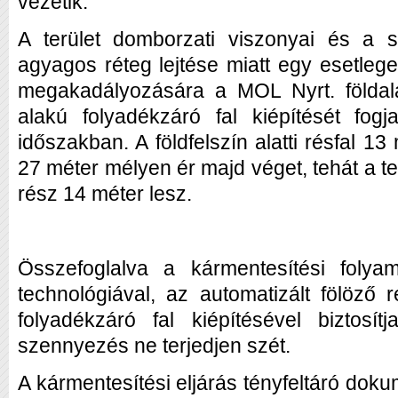
vezetik.
A terület domborzati viszonyai és a s
agyagos réteg lejtése miatt egy esetle
megakadályozására a MOL Nyrt. földala
alakú folyadékzáró fal kiépítését fogj
időszakban. A földfelszín alatti résfal 
27 méter mélyen ér majd véget, tehát a tel
rész 14 méter lesz.
Összefoglalva a kármentesítési folyam
technológiával, az automatizált fölöző 
folyadékzáró fal kiépítésével biztos
szennyezés ne terjedjen szét.
A kármentesítési eljárás tényfeltáró dok