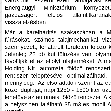
városunk részéről ezért támogatási ké
Energiaügyi Minisztérium környeze
gazdaságért felelős államtitkárá
visszajelzésben.
Már a kárelhárítás szakaszában a 
fúrásokat, számos talajmechanikai viz
szennyezett, lehatárolt területen fölöző k
Jelenleg 22 db kút fölözése van folya
távolítják el az elfolyt olajterméket. A 
Holding Kft. automata fölöző rendszert 
rendszer telepítésével optimalizálható,
mennyiség. Az első adatok szerint az ed
közel dupláját, napi 1250 - 1500 liter üz
lehetővé az automata fölöző rendszer. A 
a helyszínen található 35 m3-es mobil A