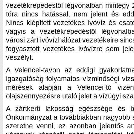
vezetékrepedéstől légvonalban mintegy 2
tóra nincs hatással, nem jelent és eddi
Nincs kiépített vezetékes ivóvíz és csat
vagyis a vezetékrepedéstől légvonalb
városi zárt ivóvízhálózat vezetékeire sinc
fogyasztott vezetékes ivóvízre sem jele
veszélyt.
A Velencei-tavon az eddigi gyakorlatn
igazgatóság folyamatos vízminőségi vizs
mérések alapján a Velencei-tó vizé
olajszennyezésre utaló jelet a vízügyi sz
A zártkerti lakosság egészsége és 
Önkormányzat a továbbiakban nagyobb s
szeretne venni, ez azonban jelentős any