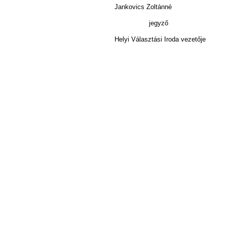
Jankovics Zoltánné
gyző
ztási Iroda vezetője