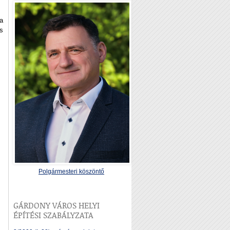
 a
s
Polgármesteri köszöntő
GÁRDONY VÁROS HELYI
ÉPÍTÉSI SZABÁLYZATA