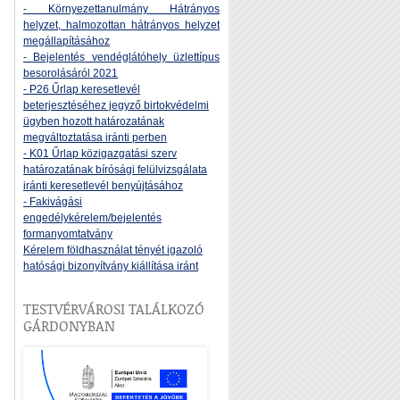
- Környezettanulmány Hátrányos
helyzet, halmozottan hátrányos helyzet
megállapításához
- Bejelentés vendéglátóhely üzlettípus
besorolásáról 2021
- P26 Űrlap keresetlevél
beterjesztéséhez jegyző birtokvédelmi
ügyben hozott határozatának
megváltoztatása iránti perben
- K01 Űrlap közigazgatási szerv
határozatának bírósági felülvizsgálata
iránti keresetlevél benyújtásához
- Fakivágási
engedélykérelem/bejelentés
formanyomtatvány
Kérelem földhasználat tényét igazoló
hatósági bizonyítvány kiállítása iránt
TESTVÉRVÁROSI TALÁLKOZÓ
GÁRDONYBAN