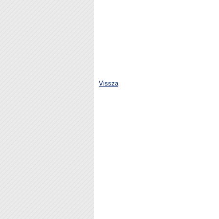
je
Helyi Válas
Vissza