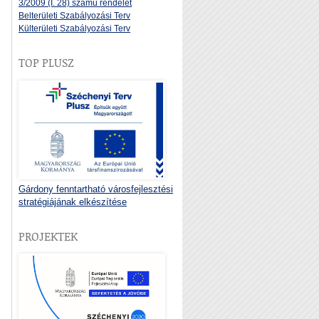
3/2009 (I. 28) számú rendelet
Belterületi Szabályozási Terv
Külterületi Szabályozási Terv
TOP PLUSZ
Gárdony fenntartható városfejlesztési
stratégiájának elkészítése
PROJEKTEK