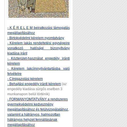
- K É R E L E M beiratkozási támogatás
megállapításához
- Birtokvédelmi kérelem nyomtatvány
- Kérelem lakás rendeltetési egységeire
vonatkozó hatósági bizonyítvány
kiadása iránt
- Közterület-használat engedély iránti
kérelem
- Kérelem lakcímnyilvántartásba való
felvételre
- Címigazolási kérelem
- Behajtási engedély iránti kérelem
(az
engedély kiadása sürgős esetben 3
munkanapon belül történik)
- FORMANYOMTATVÁNY a rendszeres
gyermekvédelmi kedvezmény
megállapításához és felülvizsgálatához,
valamint a hátrányos, halmozottan
hátrányos helyzet fennállásának
megállapításához