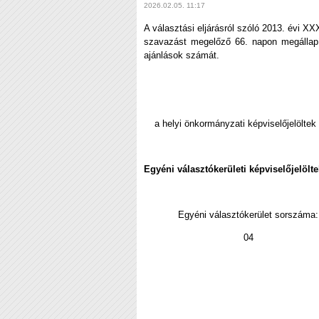
2026.02.05. 11:17
A választási eljárásról szóló 2013. évi XX
szavazást megelőző 66. napon megállapítj
ajánlások számát.
a helyi önkormányzati képviselőjelölte
Egyéni választókerületi képviselőjelölt
Egyéni választókerület 
04