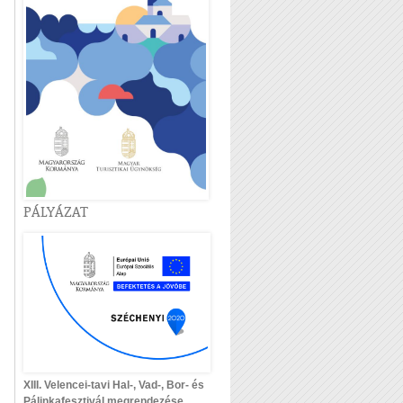
PÁLYÁZAT
XIII. Velencei-tavi Hal-, Vad-, Bor- és
Pálinkafesztivál megrendezése