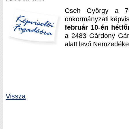
Cseh György a 7. 
önkormányzati képvis
február 10-én hétfő
a
2483 Gárdony Gár
alatt levő
Nemzedéke
Vissza