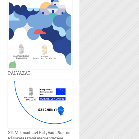
PÁLYÁZAT
XIII. Velencei-tavi Hal-, Vad-, Bor- és
Pálinkafesztivál megrendezése