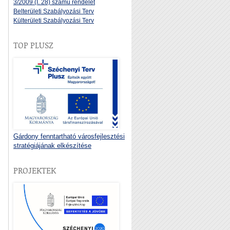
3/2009 (I. 28) számú rendelet
Belterületi Szabályozási Terv
Külterületi Szabályozási Terv
TOP PLUSZ
Gárdony fenntartható városfejlesztési
stratégiájának elkészítése
PROJEKTEK