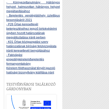
- Környezettanulmány Hátrányos
helyzet, halmozottan hátrányos helyzet
megállapításához
- Bejelentés vendéglátóhely üzlettípus
besorolásáról 2021
- P26 Űrlap keresetlevél
beterjesztéséhez jegyző birtokvédelmi
ügyben hozott határozatának
megváltoztatása iránti perben
- K01 Űrlap közigazgatási szerv
határozatának bírósági felülvizsgálata
iránti keresetlevél benyújtásához
- Fakivágási
engedélykérelem/bejelentés
formanyomtatvány
Kérelem földhasználat tényét igazoló
hatósági bizonyítvány kiállítása iránt
TESTVÉRVÁROSI TALÁLKOZÓ
GÁRDONYBAN