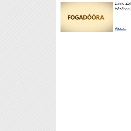
Dávid Zol
Házában
Vissza