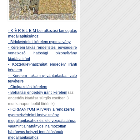
- K É R E L E M beiratkozási támogatás
megállapításához
- Birtokvédelmi kérelem nyomtatvány
- Kérelem lakás rendeltetési egységeire
vonatkozó hatósági bizonyítvány
kiadása iránt
- Közterület-használat engedély iránti
kérelem
- Kérelem lakcímnyilvántartásba való
felvételre
- Címigazolási kérelem
- Behajtási engedély iránti kérelem
(az
engedély kiadása sürgős esetben 3
munkanapon belül történik)
- FORMANYOMTATVÁNY a rendszeres
gyermekvédelmi kedvezmény
megállapításához és felülvizsgálatához,
valamint a hátrányos, halmozottan
hátrányos helyzet fennállásának
megállapításához