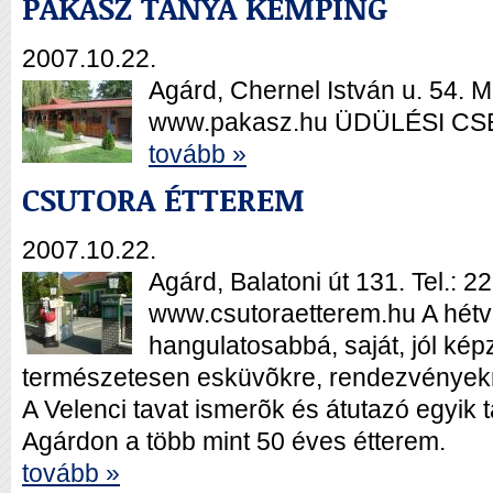
PÁKÁSZ TANYA KEMPING
2007.10.22.
Agárd, Chernel István u. 54. 
www.pakasz.hu ÜDÜLÉSI CSE
tovább »
CSUTORA ÉTTEREM
2007.10.22.
Agárd, Balatoni út 131. Tel.: 2
www.csutoraetterem.hu A hétv
hangulatosabbá, saját, jól kép
természetesen esküvõkre, rendezvényekre
A Velenci tavat ismerõk és átutazó egyik 
Agárdon a több mint 50 éves étterem.
tovább »