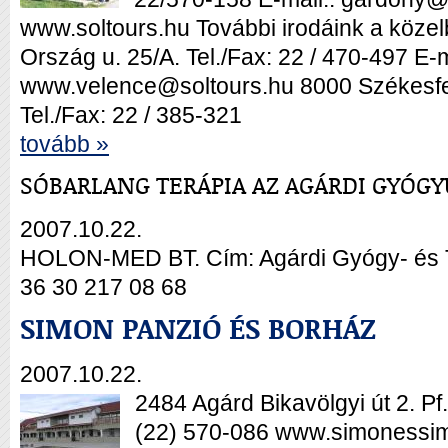
www.soltours.hu További irodáink a köze
Ország u. 25/A. Tel./Fax: 22 / 470-497 E-m
www.velence@soltours.hu 8000 Székesfeh
Tel./Fax: 22 / 385-321
tovább »
SÓBARLANG TERÁPIA AZ AGÁRDI GYÓG
2007.10.22.
HOLON-MED BT. Cím: Agárdi Gyógy- és Te
36 30 217 08 68
SIMON PANZIÓ ÉS BORHÁZ
2007.10.22.
2484 Agárd Bikavölgyi út 2. Pf.
(22) 570-086 www.simoness