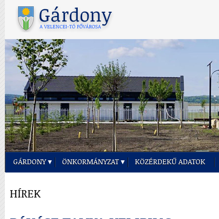
GÁRDONY
ÖNKORMÁNYZAT
KÖZÉRDEKŰ ADATOK
HÍREK