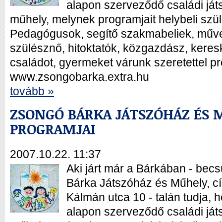
alapon szerveződő családi já
műhely, melynek programjait helybeli szü
Pedagógusok, segítő szakmabeliek, műve
szülésznő, hitoktatók, közgazdász, keres
családot, gyermeket várunk szeretettel pr
www.zsongobarka.extra.hu
tovább »
ZSONGÓ BÁRKA JÁTSZÓHÁZ ÉS 
PROGRAMJAI
2007.10.22. 11:37
Aki járt már a Bárkában - bec
Bárka Játszóház és Műhely, c
Kálmán utca 10 - talán tudja,
alapon szerveződő családi já