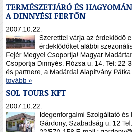
TERMÉSZETJÁRÓ ÉS HAGYOMÁ
A DINNYÉSI FERTŐN
2007.10.22.
Szeretttel várja az érdeklődő 
érdeklődőket alábbi szezonál
Fejér Megyei Csoportja! Magyar Madártan
Csoportja Dinnyés, Rózsa u. 14. Tel: 22
és partnere, a Madárdal Alapítvány Pátk
tovább »
SOL TOURS KFT
2007.10.22.
Idegenforgalmi Szolgáltató és 
Gárdony, Szabadság u. 12 Tel
22/570-158 E-mail.: gardony@