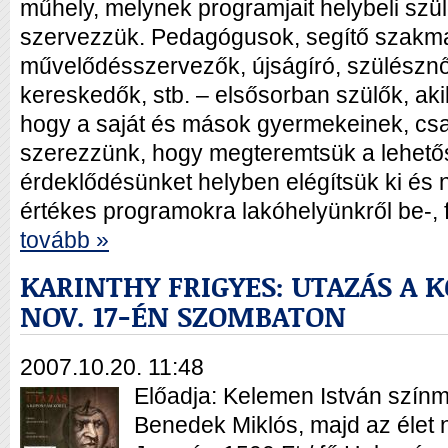
műhely, melynek programjait helybeli szü
szervezzük. Pedagógusok, segítő szakma
művelődésszervezők, újságíró, szülésznő
kereskedők, stb. – elsősorban szülők, aki
hogy a saját és mások gyermekeinek, csa
szerezzünk, hogy megteremtsük a lehető
érdeklődésünket helyben elégítsük ki és 
értékes programokra lakóhelyünkről be-, f
tovább »
KARINTHY FRIGYES: UTAZÁS A
NOV. 17-ÉN SZOMBATON
2007.10.20. 11:48
Előadja: Kelemen István szín
Benedek Miklós, majd az élet