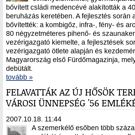
bővített csládi medencévé alakították a 40 
beruházás keretében. A fejlesztés során 
bővítették: a kombigőz, infra-, fény- és a
80 négyzetméteres pihenő- és szaunakert 
vezérigazgató kiemelte, a fejlesztések sor
vezérigazgató ötlete alapján és kezdemé
Magyarország első Fürdőmagazinja, mel
debütált.
tovább »
FELAVATTÁK AZ ÚJ HŐSÖK TE
VÁROSI ÜNNEPSÉG '56 EMLÉK
2007.10.18. 11:44
A szemerkélő esőben több százan