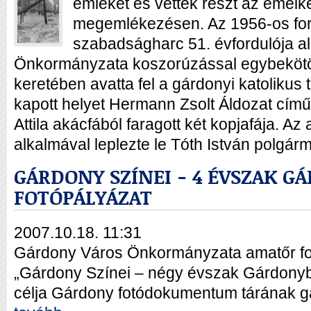
emlékét és vettek részt az emelk
megemlékezésen. Az 1956-os fo
szabadságharc 51. évfordulója 
Önkormányzata koszorúzással egybekötö
keretében avatta fel a gárdonyi katolikus te
kapott helyet Hermann Zsolt Áldozat cím
Attila akácfából faragott két kopjafája. Az
alkalmával leplezte le Tóth István polgárm
GÁRDONY SZÍNEI - 4 ÉVSZAK 
FOTÓPÁLYÁZAT
2007.10.18. 11:31
Gárdony Város Önkormányzata amatőr fotó
„Gárdony Színei – négy évszak Gárdonyb
célja Gárdony fotódokumentum tárának g