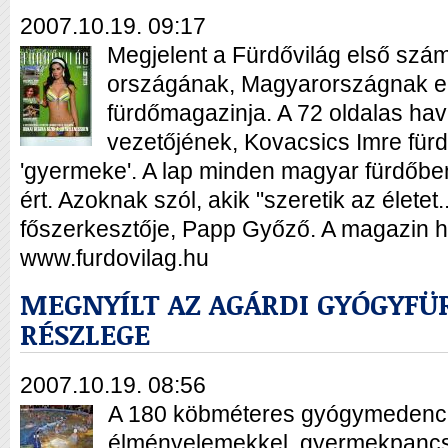
2007.10.19. 09:17
Megjelent a Fürdővilág első szá
országának, Magyarországnak el
fürdőmagazinja. A 72 oldalas hav
vezetőjének, Kovacsics Imre fürd
'gyermeke'. A lap minden magyar fürdőbe
ért. Azoknak szól, akik "szeretik az életet.
főszerkesztője, Papp Győző. A magazin h
www.furdovilag.hu
MEGNYÍLT AZ AGÁRDI GYÓGYFÜ
RÉSZLEGE
2007.10.19. 08:56
A 180 köbméteres gyógymedenc
élményelemekkel, gyermekpancso