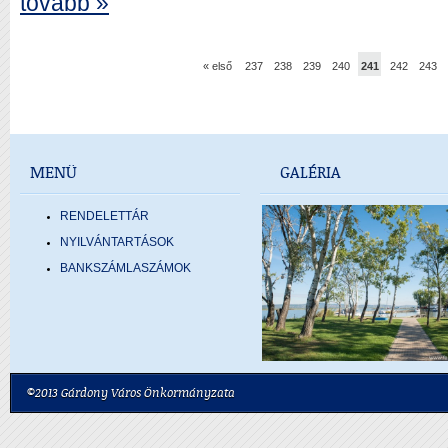
tovább »
« első
237
238
239
240
241
242
243
MENÜ
GALÉRIA
RENDELETTÁR
NYILVÁNTARTÁSOK
BANKSZÁMLASZÁMOK
©2013 Gárdony Város Önkormányzata