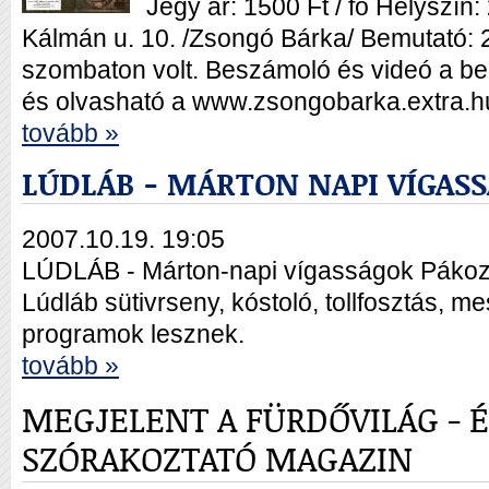
Jegy ár: 1500 Ft / fő Helyszí
Kálmán u. 10. /Zsongó Bárka/ Bemutató: 
szombaton volt. Beszámoló és videó a be
és olvasható a www.zsongobarka.extra.h
tovább »
LÚDLÁB - MÁRTON NAPI VÍGAS
2007.10.19. 19:05
LÚDLÁB - Márton-napi vígasságok Pákozd
Lúdláb sütivrseny, kóstoló, tollfosztás, 
programok lesznek.
tovább »
MEGJELENT A FÜRDŐVILÁG - 
SZÓRAKOZTATÓ MAGAZIN