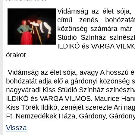
Vidámság az élet sója, 
című zenés bohózatá
közönség számára már j
Stúdió Színház színés
ILDIKÓ és VARGA VILMOS
órakor.
Vidámság az élet sója, avagy A hosszú él
bohózatát adja elő a gárdonyi közönség s
nagyváradi Kiss Stúdió Színház színész
ILDIKÓ és VARGA VILMOS. Maurice Hanneq
Kiss Törék Ildikó, zenéjét szerezte Ari n
Ft. Nemzedékek Háza, Gárdony, Gárdonyi
Vissza