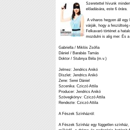
Szeretettel hívunk minde
előadására, este 6 órára.
A viharos hegyen áll egy 
várják, hogy a feszültség 
Felkavaró történet a hatal
mozdulni is alig mer. És a
Gabriella / Miklós Zsófia
Dániel / Barabás Tamás
Doktor / Stubnya Béla (m.v.)
Jelmez: Jendrics Anikó
Díszlet: Jendrics Anikó
Zene: Serei Dániel
Szcenika: Cziczó Attila
Producer: Jendrics Anikó
Szövegkönyv: Cziczó Attila
Rendezte: Cziczó Attila
A Fészek Színházról:
A Fészek Színház egy független színház,