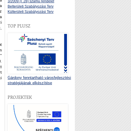
a
3/2009 (I. 28) számú rendelet
a
Belterületi Szabályozási Terv
áz
Külterületi Szabályozási Terv
 a
i
TOP PLUSZ
,
t
n
"
0.
tt
t
Gárdony fenntartható városfejlesztési
i
stratégiájának elkészítése
PROJEKTEK