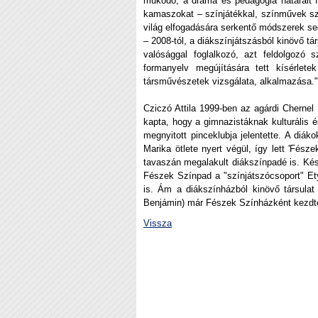
működő, a dráma és pedagógia határait fe
kamaszokat – színjátékkal, színművek sz
világ elfogadására serkentő módszerek seg
– 2008-tól, a diákszínjátszásból kinövő tár
valósággal foglalkozó, azt feldolgozó s
formanyelv megújítására tett kísérlete
társművészetek vizsgálata, alkalmazása."
Cziczó Attila 1999-ben az agárdi Chernel
kapta, hogy a gimnazistáknak kulturális 
megnyitott pinceklubja jelentette. A diá
Marika ötlete nyert végül, így lett 'Fész
tavaszán megalakult diákszínpadé is. Későb
Fészek Színpad a "színjátszócsoport" Et
is. Ám a diákszínházból kinövő társulat 
Benjámin) már Fészek Színházként kezd
Vissza