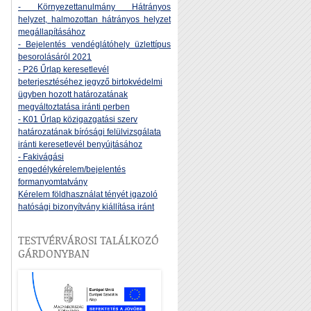
- Környezettanulmány Hátrányos
helyzet, halmozottan hátrányos helyzet
megállapításához
- Bejelentés vendéglátóhely üzlettípus
besorolásáról 2021
- P26 Űrlap keresetlevél
beterjesztéséhez jegyző birtokvédelmi
ügyben hozott határozatának
megváltoztatása iránti perben
- K01 Űrlap közigazgatási szerv
határozatának bírósági felülvizsgálata
iránti keresetlevél benyújtásához
- Fakivágási
engedélykérelem/bejelentés
formanyomtatvány
Kérelem földhasználat tényét igazoló
hatósági bizonyítvány kiállítása iránt
TESTVÉRVÁROSI TALÁLKOZÓ
GÁRDONYBAN