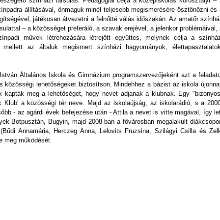
szegető színházi társulás. Pedagógiai célja a középiskolás korosztályt – 
ínpadra állításával, önmaguk minél teljesebb megismerésére ösztönözni és 
ítségével, játékosan átvezetni a felnőtté válás időszakán. Az amatőr szính
sulattal – a közösséget preferáló, a szavak erejével, a jelenkor problémáival,
zínpadi művek létrehozására létrejött együttes, melynek célja a színház
k mellett az általuk megismert színházi hagyományok, élettapasztalatok
 István Általános Iskola és Gimnázium programszervezőjeként azt a feladato
és közösségi lehetőségeket biztosítson. Mindehhez a bázist az iskola újonna
kok kapták meg a lehetőséget, hogy nevet adjanak a klubnak. Egy "bizonyos
ek Klub' a közösségi tér neve. Majd az iskolaújság, az iskolarádió, s a 200
b - az agárdi évek befejezése után - Attila a nevet is vitte magával, így le
yek-Botpusztán, Bugyin, majd 2008-ban a fővárosban megalakult diákcsopor
(Bűdi Annamária, Herczeg Anna, Lelovits Fruzsina, Szilágyi Csilla és Zelk
te meg működését.