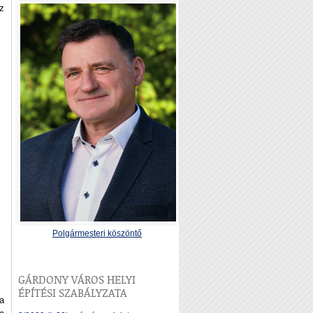
z
Polgármesteri köszöntő
GÁRDONY VÁROS HELYI
ÉPÍTÉSI SZABÁLYZATA
a