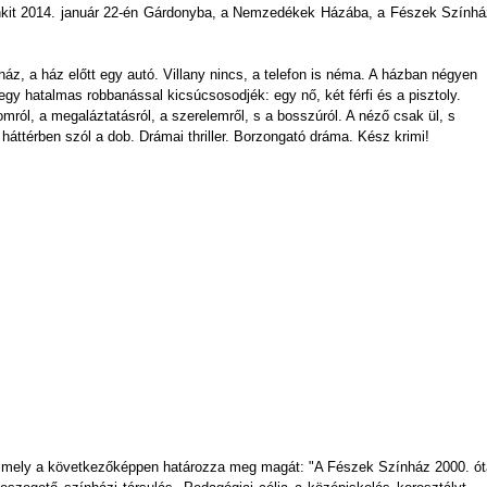
nkit 2014. január 22-én Gárdonyba, a Nemzedékek Házába, a Fészek Színhá
ház, a ház előtt egy autó. Villany nincs, a telefon is néma. A házban négyen
egy hatalmas robbanással kicsúcsosodjék: egy nő, két férfi és a pisztoly.
omról, a megaláztatásról, a szerelemről, s a bosszúról. A néző csak ül, s
 háttérben szól a dob. Drámai thriller. Borzongató dráma. Kész krimi!
 mely a következőképpen határozza meg magát: "A Fészek Színház 2000. ót