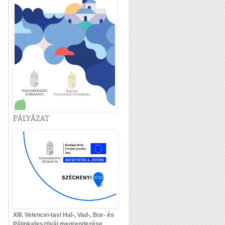
PÁLYÁZAT
XIII. Velencei-tavi Hal-, Vad-, Bor- és
Pálinkafesztivál megrendezése