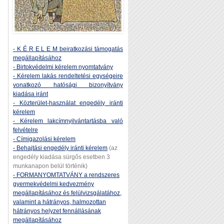
- K É R E L E M beiratkozási támogatás
megállapításához
- Birtokvédelmi kérelem nyomtatvány
- Kérelem lakás rendeltetési egységeire
vonatkozó hatósági bizonyítvány
kiadása iránt
- Közterület-használat engedély iránti
kérelem
- Kérelem lakcímnyilvántartásba való
felvételre
- Címigazolási kérelem
- Behajtási engedély iránti kérelem
(az
engedély kiadása sürgős esetben 3
munkanapon belül történik)
- FORMANYOMTATVÁNY a rendszeres
gyermekvédelmi kedvezmény
megállapításához és felülvizsgálatához,
valamint a hátrányos, halmozottan
hátrányos helyzet fennállásának
megállapításához