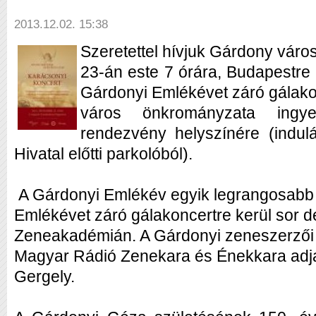
2013.12.02. 15:38
Szeretettel hívjuk Gárdony váro
23-án este 7 órára, Budapestre
Gárdonyi Emlékévet záró gálako
város önkrományzata ingy
rendezvény helyszínére (indul
Hivatal előtti parkolóból).
A Gárdonyi Emlékév egyik legrangosabb
Emlékévet záró gálakoncertre kerül sor 
Zeneakadémián. A Gárdonyi zeneszerzői 
Magyar Rádió Zenekara és Énekkara adja
Gergely.