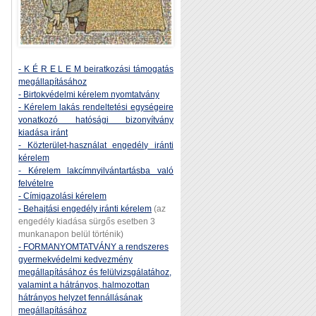
- K É R E L E M beiratkozási támogatás
megállapításához
- Birtokvédelmi kérelem nyomtatvány
- Kérelem lakás rendeltetési egységeire
vonatkozó hatósági bizonyítvány
kiadása iránt
- Közterület-használat engedély iránti
kérelem
- Kérelem lakcímnyilvántartásba való
felvételre
- Címigazolási kérelem
- Behajtási engedély iránti kérelem
(az
engedély kiadása sürgős esetben 3
munkanapon belül történik)
- FORMANYOMTATVÁNY a rendszeres
gyermekvédelmi kedvezmény
megállapításához és felülvizsgálatához,
valamint a hátrányos, halmozottan
hátrányos helyzet fennállásának
megállapításához