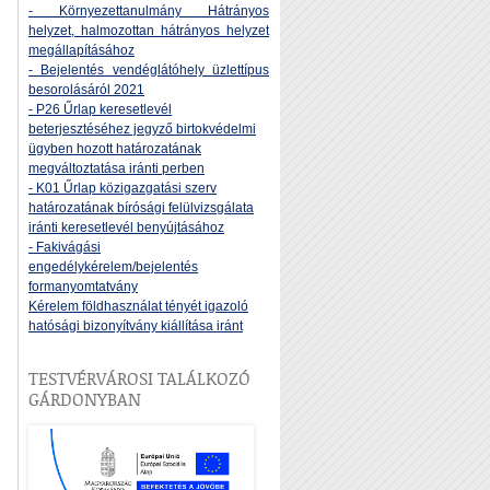
- Környezettanulmány Hátrányos
helyzet, halmozottan hátrányos helyzet
megállapításához
- Bejelentés vendéglátóhely üzlettípus
besorolásáról 2021
- P26 Űrlap keresetlevél
beterjesztéséhez jegyző birtokvédelmi
ügyben hozott határozatának
megváltoztatása iránti perben
- K01 Űrlap közigazgatási szerv
határozatának bírósági felülvizsgálata
iránti keresetlevél benyújtásához
- Fakivágási
engedélykérelem/bejelentés
formanyomtatvány
Kérelem földhasználat tényét igazoló
hatósági bizonyítvány kiállítása iránt
TESTVÉRVÁROSI TALÁLKOZÓ
GÁRDONYBAN