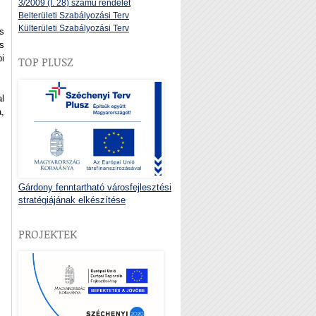
3/2009 (I. 28) számú rendelet
Belterületi Szabályozási Terv
Külterületi Szabályozási Terv
s
s
i
TOP PLUSZ
l
,
Gárdony fenntartható városfejlesztési
stratégiájának elkészítése
PROJEKTEK