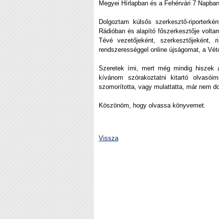
Megyei Hírlapban és a Fehérvári 7 Napban
Dolgoztam külsős szerkesztő-riporterk
Rádióban és alapító főszerkesztője volta
Tévé vezetőjeként, szerkesztőjeként, 
rendszerességgel online újságomat, a Vétó
Szeretek írni, mert még mindig hiszek a
kívánom szórakoztatni kitartó olvasóim
szomorította, vagy mulattatta, már nem d
Köszönöm, hogy olvassa könyvemet.
Vissza