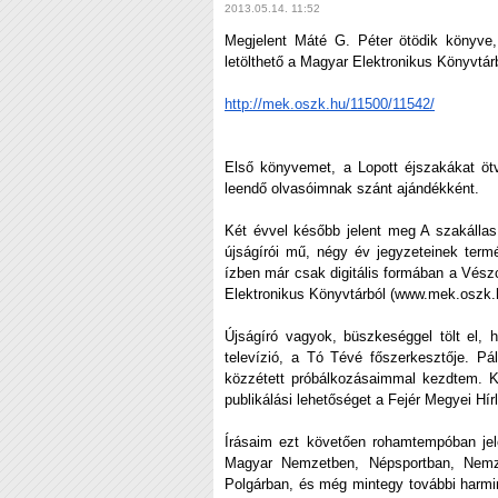
2013.05.14. 11:52
Megjelent Máté G. Péter ötödik könyve,
letölthető a Magyar Elektronikus Könyvtár
http://mek.oszk.hu/11500/11542/
Első könyvemet, a Lopott éjszakákat ö
leendő olvasóimnak szánt ajándékként.
Két évvel később jelent meg A szakállas
újságírói mű, négy év jegyzeteinek term
ízben már csak digitális formában a Vész
Elektronikus Könyvtárból (www.mek.oszk.
Újságíró vagyok, büszkeséggel tölt el, h
televízió, a Tó Tévé főszerkesztője. P
közzétett próbálkozásaimmal kezdtem. 
publikálási lehetőséget a Fejér Megyei Hírl
Írásaim ezt követően rohamtempóban jel
Magyar Nemzetben, Népsportban, Nemze
Polgárban, és még mintegy további harmin