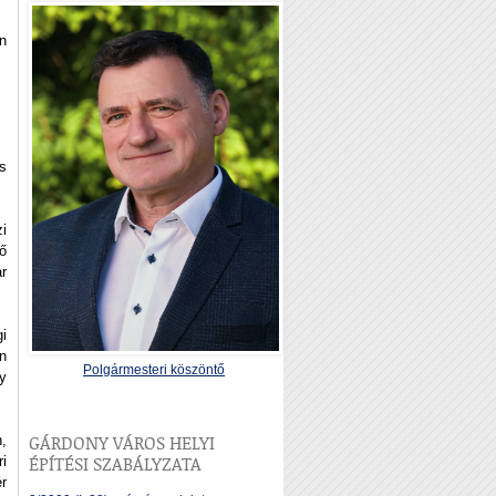
n
s
i
ő
r
i
n
Polgármesteri köszöntő
y
,
GÁRDONY VÁROS HELYI
i
ÉPÍTÉSI SZABÁLYZATA
r