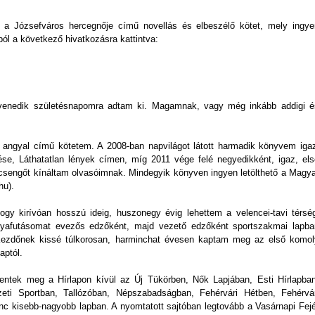
 a Józsefváros hercegnője című novellás és elbeszélő kötet, mely ingye
ból a következő hivatkozásra kattintva:
tvenedik születésnapomra adtam ki. Magamnak, vagy még inkább addigi é
 angyal című kötetem. A 2008-ban napvilágot látott harmadik könyvem igaz
ése, Láthatatlan lények címen, míg 2011 vége felé negyedikként, igaz, els
csengőt kínáltam olvasóimnak. Mindegyik könyven ingyen letölthető a Magya
hu).
ogy kirívóan hosszú ideig, huszonegy évig lehettem a velencei-tavi térség
ályafutásomat evezős edzőként, majd vezető edzőként sportszakmai lapba
Kezdőnek kissé túlkorosan, harminchat évesen kaptam meg az első komol
aptól.
entek meg a Hírlapon kívül az Új Tükörben, Nők Lapjában, Esti Hírlapban
ti Sportban, Tallózóban, Népszabadságban, Fehérvári Hétben, Fehérvár
c kisebb-nagyobb lapban. A nyomtatott sajtóban legtovább a Vasárnapi Fejé