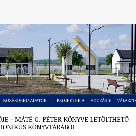
KÖZÉRDEKŰ ADATOK
PROJEKTEK
ADÓZÁS
VÁLASZT
JE - MÁTÉ G. PÉTER KÖNYVE LETÖLTHETŐ
TRONIKUS KÖNYVTÁRÁBÓL