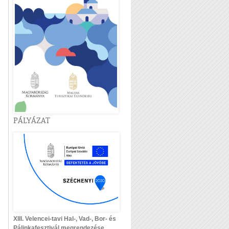
PÁLYÁZAT
XIII. Velencei-tavi Hal-, Vad-, Bor- és
Pálinkafesztivál megrendezése