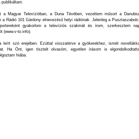
 publikáltam.
ént a Magyar Televízióban, a Duna Tévében, vezettem műsort a Danubiu
m a Rádió 101 Gárdony elnevezésű helyi rádiónak. Jelenleg a Pusztaszabolc
riportereként gyakorlom a televíziós szakmát és írom, szerkesztem nap
t (www.v-to.info).
 leírt szó erejében. Ezúttal visszatérve a gyökerekhez, ismét novellákka
at. Ha Önt, igen tisztelt olvasóm, egyetlen írásom is elgondolkodtatta
olgoztam hiába.