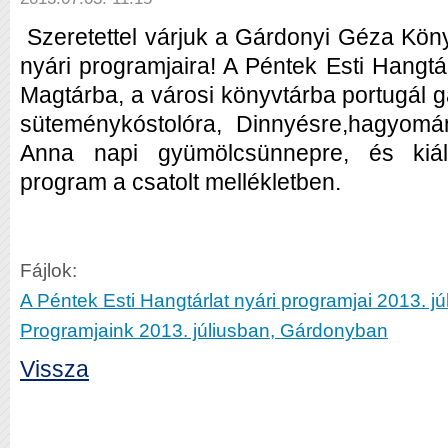
Szeretettel várjuk a Gárdonyi Géza Köny
nyári programjaira! A Péntek Esti Hangtár
Magtárba, a városi könyvtárba portugál 
süteménykóstolóra, Dinnyésre,hagyomá
Anna napi gyümölcsünnepre, és kiállí
program a csatolt mellékletben.
Fájlok:
A Péntek Esti Hangtárlat nyári programjai 2013. jú
Programjaink 2013. júliusban, Gárdonyban
Vissza