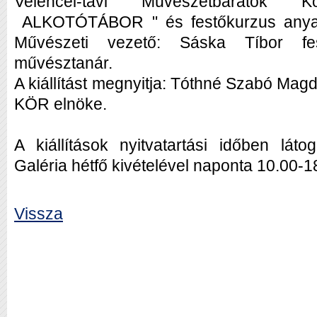
Velencei-tavi Művészetbarátok
ALKOTÓTÁBOR " és festőkurzus anyagaib
Művészeti vezető: Sáska Tíbor fes
művésztanár.
A kiállítást megnyitja: Tóthné Szabó Mag
KÖR elnöke.
A kiállítások nyitvatartási időben láto
Galéria hétfő kivételével naponta 10.00-18.
Vissza