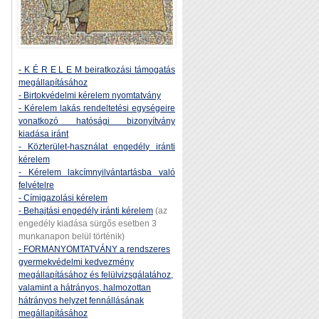
- K É R E L E M beiratkozási támogatás
megállapításához
- Birtokvédelmi kérelem nyomtatvány
- Kérelem lakás rendeltetési egységeire
vonatkozó hatósági bizonyítvány
kiadása iránt
- Közterület-használat engedély iránti
kérelem
- Kérelem lakcímnyilvántartásba való
felvételre
- Címigazolási kérelem
- Behajtási engedély iránti kérelem
(az
engedély kiadása sürgős esetben 3
munkanapon belül történik)
- FORMANYOMTATVÁNY a rendszeres
gyermekvédelmi kedvezmény
megállapításához és felülvizsgálatához,
valamint a hátrányos, halmozottan
hátrányos helyzet fennállásának
megállapításához