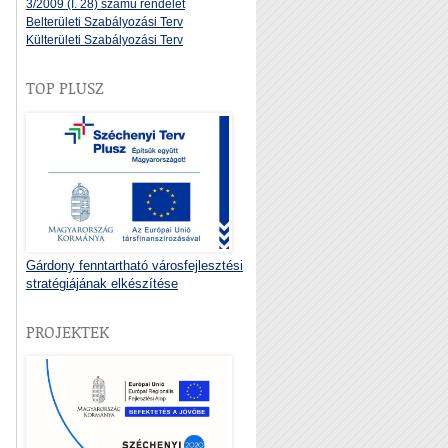
3/2009 (I. 28) számú rendelet
Belterületi Szabályozási Terv
Külterületi Szabályozási Terv
TOP PLUSZ
Gárdony fenntartható városfejlesztési
stratégiájának elkészítése
PROJEKTEK