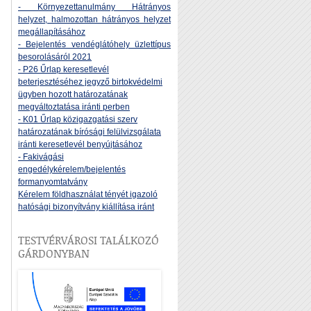
- Környezettanulmány Hátrányos
helyzet, halmozottan hátrányos helyzet
megállapításához
- Bejelentés vendéglátóhely üzlettípus
besorolásáról 2021
- P26 Űrlap keresetlevél
beterjesztéséhez jegyző birtokvédelmi
ügyben hozott határozatának
megváltoztatása iránti perben
- K01 Űrlap közigazgatási szerv
határozatának bírósági felülvizsgálata
iránti keresetlevél benyújtásához
- Fakivágási
engedélykérelem/bejelentés
formanyomtatvány
Kérelem földhasználat tényét igazoló
hatósági bizonyítvány kiállítása iránt
TESTVÉRVÁROSI TALÁLKOZÓ
GÁRDONYBAN