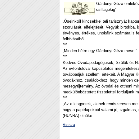
Gárdonyi Géza emlékév 2
csillagokig”
„Őseinktől kincsekkel teli tarisznyát kap
szorulását, elfelejtését. Vegyük birtokba,
érvényes, értékes, unokáink számára is f
felhívásából
***
„Minden hétre egy Gárdonyi Géza mese!”
***
Kedves Óvodapedagógusok, Szülők és Na
Az évfordulóval kapcsolatos megemlékezés
továbbadjuk szellemi értékeit. A Magyar K
óvodákhoz, családokhoz, hogy minden cso
mesegyűjtemény. Az óvodai és otthoni min
megkülönböztetett tisztelettel forduljunk m
***
„Az a kisgyerek, akinek rendszeresen mesét
hogy a papírlapokból valami jó, izgalmas,
(HUNRA) elnöke
Vissza