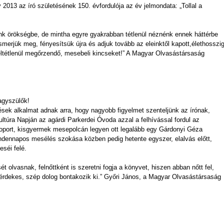
013 az író születésének 150. évfordulója az év jelmondata: „Tollal a
tunk örökségbe, de mintha egyre gyakrabban tétlenül néznénk ennek háttérbe
 ismerjük meg, fényesítsük újra és adjuk tovább az eleinktől kapott,élethosszi
eltétlenül megőrzendő, mesebeli kincseket!” A Magyar Olvasástársaság
gyszülők!
ek alkalmat adnak arra, hogy nagyobb figyelmet szenteljünk az írónak,
ultúra Napján az agárdi Parkerdei Óvoda azzal a felhívással fordul az
port, kisgyermek mesepolcán legyen ott legalább egy Gárdonyi Géza
dennapos mesélés szokása közben pedig hetente egyszer, elalvás előtt,
eséi felé.
 olvasnak, felnőttként is szeretni fogja a könyvet, hiszen abban nőtt fel,
 érdekes, szép dolog bontakozik ki.” Győri János, a Magyar Olvasástársaság