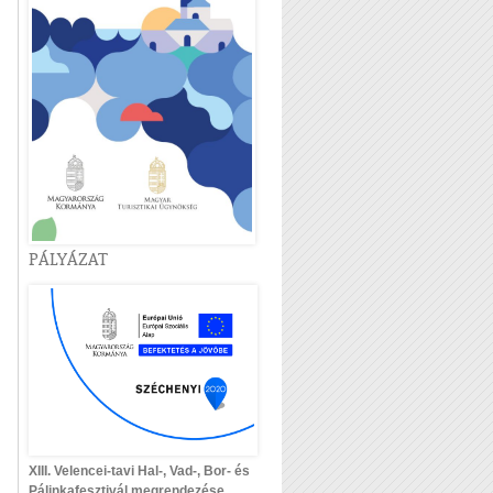
PÁLYÁZAT
XIII. Velencei-tavi Hal-, Vad-, Bor- és
Pálinkafesztivál megrendezése