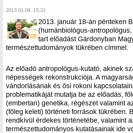
2013.01.08. 15:31
2013. január 18-án pénteken B
(humánbiológus-antropológus, 
tart előadást Gárdonyban Magy
természettudományok tükrében címmel.
Az előadó antropológus-kutató, akinek sza
népességek rekonstrukciója. A magyarsá
vándorlásának és ősi rokoni kapcsolatain
problematikáját mutatja be az előadás, fő
(embertan) genetika, régészet valamint a
(főleg keleti) történeti források tükrében.
rendkívül érdekes történetébe, valamint 
természettudományos kutatásainak ide v