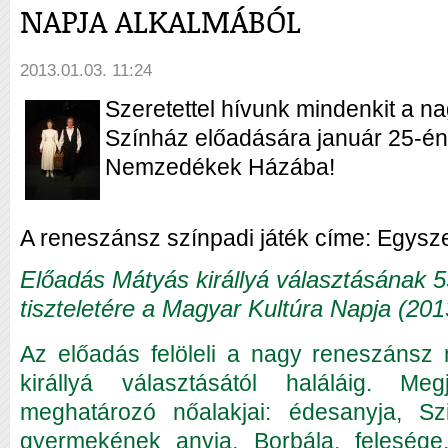
NAPJA ALKALMÁBÓL
2013.01.03. 11:24
Szeretettel hívunk mindenkit a n
Színház előadására január 25-én 
Nemzedékek Házába!
A reneszánsz színpadi játék címe: Egysze
Előadás Mátyás királlyá választásának 5
tiszteletére a Magyar Kultúra Napja (201
Az előadás felöleli a nagy reneszánsz m
királlyá választásától haláláig. Meg
meghatározó nőalakjai: édesanyja, Szi
gyermekének anyja, Borbála, felesége,