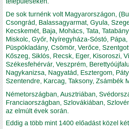
településeken.
De sok turnénk volt Magyarországon, (B
Csongrád, Balassagyarmat, Gyula, Szeged
Kecskemét, Baja, Mohács, Tata, Tatabány
Miskolc, Győr, Nyíregyháza-Sóstó, Pápa,
Püspökladány, Csömör, Verőce, Szentgot
Kőszeg, Siklós, Recsk, Eger, Kisoroszi, V
Székesfehérvár, Veszprém, Berettyóújfal
Nagykanizsa, Nagyatád, Esztergom, Páty
Szentendre, Karcag, Taksony, Zsámbék Mez
Németországban, Ausztriában, Svédorsz
Franciaországban, Szlovákiában, Szlovén
az elmúlt évek során.
Eddig a több mint 1400 előadást közel ké