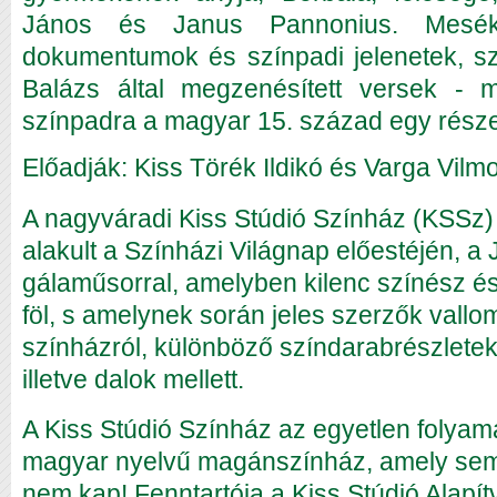
János és Janus Pannonius. Mesék
dokumentumok és színpadi jelenetek, s
Balázs által megzenésített versek - m
színpadra a magyar 15. század egy rész
Előadják: Kiss Törék Ildikó és Varga Vilm
A nagyváradi Kiss Stúdió Színház (KSSz
alakult a Színházi Világnap előestéjén, a
gálaműsorral, amelyben kilenc színész és
föl, s amelynek során jeles szerzők vallo
színházról, különböző színdarabrészlete
illetve dalok mellett.
A Kiss Stúdió Színház az egyetlen folya
magyar nyelvű magánszínház, amely semm
nem kap! Fenntartója a Kiss Stúdió Alapí