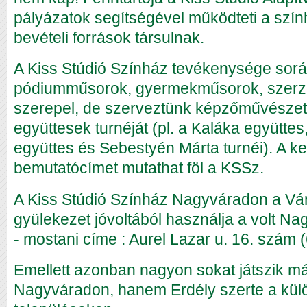
pályázatok segítségével működteti a szí
bevételi források társulnak.
A Kiss Stúdió Színház tevékenysége sorá
pódiumműsorok, gyermekműsorok, szerző
szerepel, de szerveztünk képzőművészeti k
együttesek turnéját (pl. a Kaláka együtte
együttes és Sebestyén Márta turnéi). A k
bemutatócímet mutathat föl a KSSz.
A Kiss Stúdió Színház Nagyváradon a Vá
gyülekezet jóvoltából használja a volt Na
- mostani címe : Aurel Lazar u. 16. szám (
Emellett azonban nagyon sokat játszik 
Nagyváradon, hanem Erdély szerte a kü