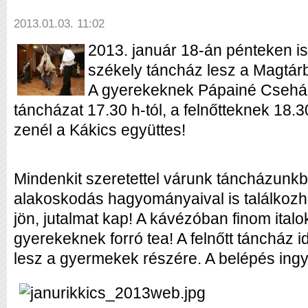
2013.01.03. 11:02
2013. január 18-án pénteken is
székely táncház lesz a Magtárb
A gyerekeknek Pápainé Csehák
táncházat 17.30 h-tól, a felnőtteknek 18.
zenél a Kákics együttes!
Mindenkit szeretettel várunk táncházunkba
alakoskodás hagyományaival is találkozh
jön, jutalmat kap! A kávézóban finom italo
gyerekeknek forró tea! A felnőtt táncház id
lesz a gyermekek részére. A belépés ing