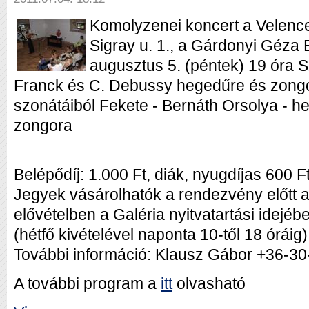
Komolyzenei koncert a Velence
Sigray u. 1., a Gárdonyi Géza 
augusztus 5. (péntek) 19 óra S
Franck és C. Debussy hegedűre és zong
szonátáiból Fekete - Bernáth Orsolya - h
zongora
Belépődíj: 1.000 Ft, diák, nyugdíjas 600 F
Jegyek vásárolhatók a rendezvény előtt a
elővételben a Galéria nyitvatartási idejéb
(hétfő kivételével naponta 10-től 18 óráig)
További információ: Klausz Gábor +36-3
A további program a
itt
olvasható