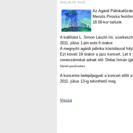
2011.06.25. 10:22
Az Agárdi Pálinkafőzde 
Mersits Piroska festőm
18.00-kor tartunk.
A kiállítást L. Simon László író, szerkes
2011. július 1-jén este 6 órakor.
A megnyitó agárdi pálinka kóstolással foly
Ezt követi 19 órakor a jazz koncert, Let it
zeneszámokat adnak elő: Dobai István (git
Dániel jazzénekes
A koncertre belépőjegyek a koncert előtt a 
2011. július 13-ig tekinthető meg.
Vissza