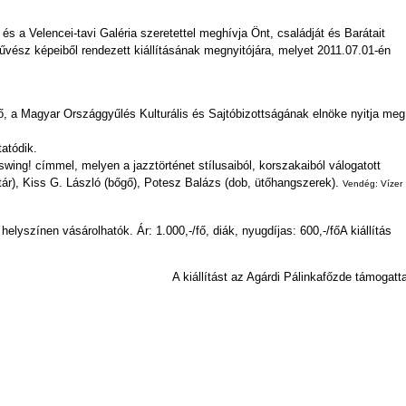
és a Velencei-tavi Galéria szeretettel meghívja Önt, családját és Barátait
űvész képeiből rendezett kiállításának megnyitójára, melyet 2011.07.01-én
ztő, a Magyar Országgyűlés Kulturális és Sajtóbizottságának elnöke nyitja meg
tatódik.
 swing! címmel, melyen a jazztörténet stílusaiból, korszakaiból válogatott
ár), Kiss G. László (bőgő), Potesz Balázs (dob, ütőhangszerek).
V
endég: Vízer
helyszínen vásárolhatók. Ár: 1.000,-/fő, diák, nyugdíjas: 600,-/főA kiállítás
A kiállítást az Agárdi Pálinkafőzde támogatt