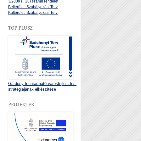
3/2009 (I. 28) számú rendelet
Belterületi Szabályozási Terv
Külterületi Szabályozási Terv
TOP PLUSZ
Gárdony fenntartható városfejlesztési
stratégiájának elkészítése
PROJEKTEK