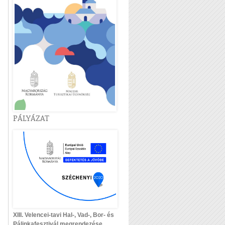
PÁLYÁZAT
XIII. Velencei-tavi Hal-, Vad-, Bor- és
Pálinkafesztivál megrendezése