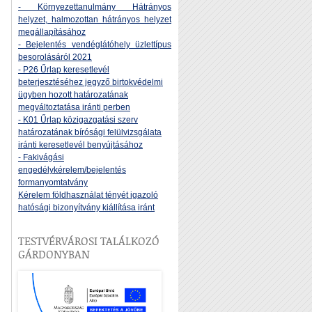
- Környezettanulmány Hátrányos
helyzet, halmozottan hátrányos helyzet
megállapításához
- Bejelentés vendéglátóhely üzlettípus
besorolásáról 2021
- P26 Űrlap keresetlevél
beterjesztéséhez jegyző birtokvédelmi
ügyben hozott határozatának
megváltoztatása iránti perben
- K01 Űrlap közigazgatási szerv
határozatának bírósági felülvizsgálata
iránti keresetlevél benyújtásához
- Fakivágási
engedélykérelem/bejelentés
formanyomtatvány
Kérelem földhasználat tényét igazoló
hatósági bizonyítvány kiállítása iránt
TESTVÉRVÁROSI TALÁLKOZÓ
GÁRDONYBAN