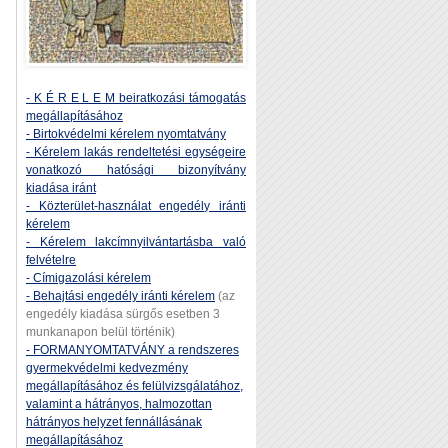
- K É R E L E M beiratkozási támogatás
megállapításához
- Birtokvédelmi kérelem nyomtatvány
- Kérelem lakás rendeltetési egységeire
vonatkozó hatósági bizonyítvány
kiadása iránt
- Közterület-használat engedély iránti
kérelem
- Kérelem lakcímnyilvántartásba való
felvételre
- Címigazolási kérelem
- Behajtási engedély iránti kérelem
(az
engedély kiadása sürgős esetben 3
munkanapon belül történik)
- FORMANYOMTATVÁNY a rendszeres
gyermekvédelmi kedvezmény
megállapításához és felülvizsgálatához,
valamint a hátrányos, halmozottan
hátrányos helyzet fennállásának
megállapításához