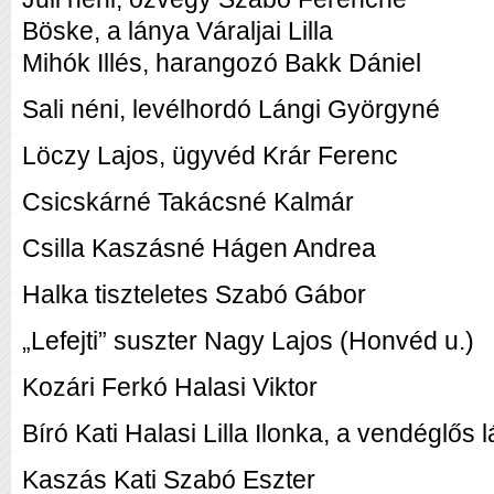
Böske, a lánya Váraljai Lilla
Mihók Illés, harangozó Bakk Dániel
Sali néni, levélhordó Lángi Györgyné
Löczy Lajos, ügyvéd Krár Ferenc
Csicskárné Takácsné Kalmár
Csilla Kaszásné Hágen Andrea
Halka tiszteletes Szabó Gábor
„Lefejti” suszter Nagy Lajos (Honvéd u.)
Kozári Ferkó Halasi Viktor
Bíró Kati Halasi Lilla Ilonka, a vendéglős
Kaszás Kati Szabó Eszter