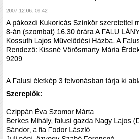
2007.12.06. 09:42
A pákozdi Kukoricás Színkör szeretettel
8-án (szombat) 16.30 órára A FALU LÁNY
Kossuth Lajos Művelődési Házba. A Falus
Rendező: Kissné Vörösmarty Mária Érdekl
9209
A Falusi életkép 3 felvonásban tárja ki ab
Szereplők:
Czippán Éva Szomor Márta
Berkes Mihály, falusi gazda Nagy Lajos (
Sándor, a fia Fodor László
Juli néni, özvegy Szabó Ferencné