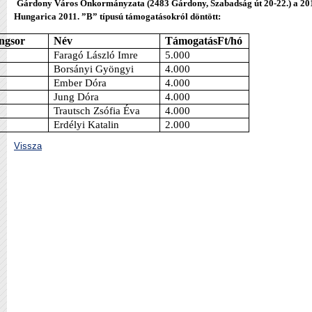
Gárdony Város Önkormányzata (2483 Gárdony, Szabadság út 20-22.) a 2011.
Hungarica 2011. ”B” típusú támogatásokról döntött:
ngsor
Név
Támogatás
Ft/hó
Faragó László Imre
5.000
Borsányi Gyöngyi
4.000
Ember Dóra
4.000
Jung Dóra
4.000
Trautsch Zsófia Éva
4.000
Erdélyi Katalin
2.000
Vissza