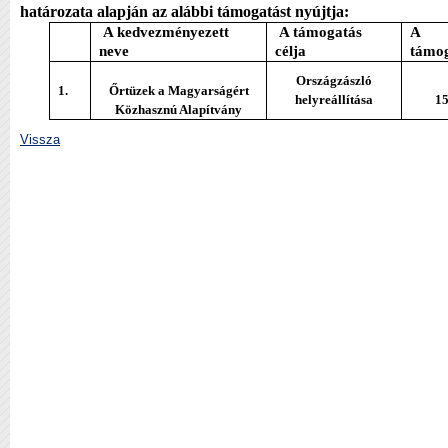
határozata alapján az alábbi támogatást nyújtja:
A kedvezményezett
A támogatás
A
neve
célja
támog
Országzászló
1.
Őrtüzek a Magyarságért
helyreállítása
15
Közhasznú Alapítvány
Vissza