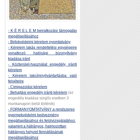
- K É R E L E M beiratkozási támogatás
megállapításához
- Birtokvédelmi kérelem nyomtatvány
- Kérelem lakás rendeltetési egységeire
vonatkozó hatósági bizonyítvány
kiadása iránt
- Közterület-használat engedély iránti
kérelem
- Kérelem lakcímnyilvántartásba való
felvételre
- Címigazolási kérelem
- Behajtási engedély iránti kérelem
(az
engedély kiadása sürgős esetben 3
munkanapon belül történik)
- FORMANYOMTATVÁNY a rendszeres
gyermekvédelmi kedvezmény
megállapításához és felülvizsgálatához,
valamint a hátrányos, halmozottan
hátrányos helyzet fennállásának
megállapításához