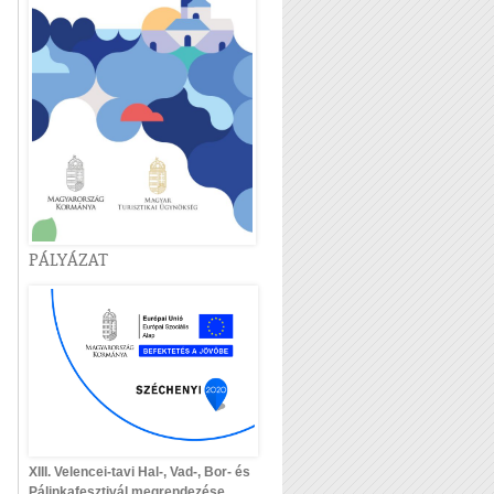
PÁLYÁZAT
XIII. Velencei-tavi Hal-, Vad-, Bor- és
Pálinkafesztivál megrendezése