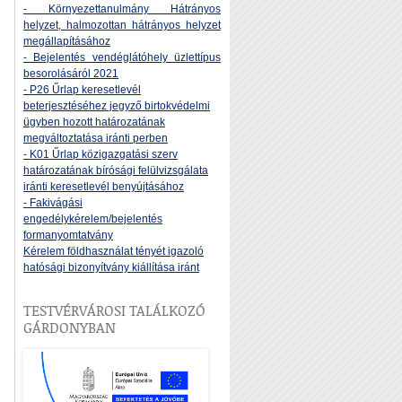
- Környezettanulmány Hátrányos
helyzet, halmozottan hátrányos helyzet
megállapításához
- Bejelentés vendéglátóhely üzlettípus
besorolásáról 2021
- P26 Űrlap keresetlevél
beterjesztéséhez jegyző birtokvédelmi
ügyben hozott határozatának
megváltoztatása iránti perben
- K01 Űrlap közigazgatási szerv
határozatának bírósági felülvizsgálata
iránti keresetlevél benyújtásához
- Fakivágási
engedélykérelem/bejelentés
formanyomtatvány
Kérelem földhasználat tényét igazoló
hatósági bizonyítvány kiállítása iránt
TESTVÉRVÁROSI TALÁLKOZÓ
GÁRDONYBAN