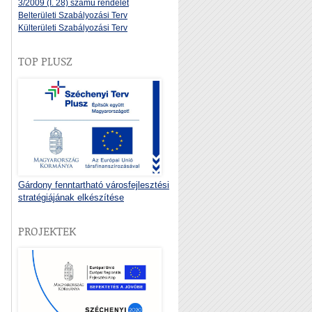
3/2009 (I. 28) számú rendelet
Belterületi Szabályozási Terv
Külterületi Szabályozási Terv
TOP PLUSZ
Gárdony fenntartható városfejlesztési
stratégiájának elkészítése
PROJEKTEK