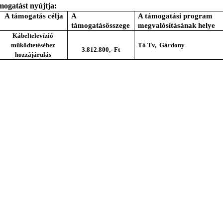
mogatást nyújtja:
A támogatás célja
A
A támogatási program
támogatás
összege
megvalósításának helye
Kábeltelevízió
működtetéséhez
Tó Tv,
Gárdony
3.812.800,- Ft
hozzájárulás