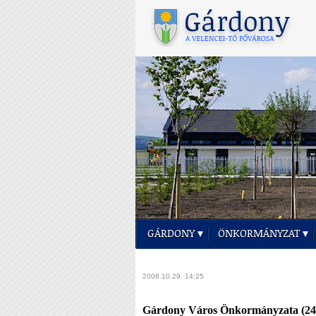
GÁRDONY
ÖNKORMÁNYZAT
2008.10.29. 14:25
Gárdony Város Önkormányzata (2483