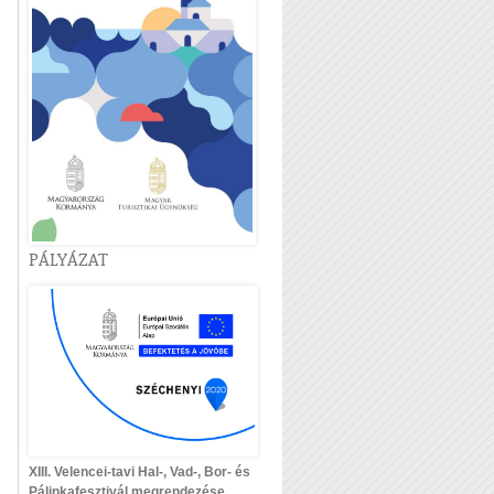
PÁLYÁZAT
XIII. Velencei-tavi Hal-, Vad-, Bor- és
Pálinkafesztivál megrendezése