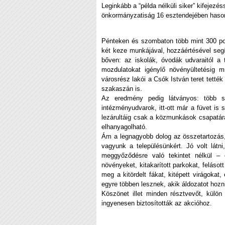
Leginkább a “példa nélküli siker” kifejez
önkormányzatiság 16 esztendejében haso
Pénteken és szombaton több mint 300 polg
két keze munkájával, hozzáértésével segí
bőven: az iskolák, óvodák udvaraitól a 
mozdulatokat igénylő növényültetésig mi
városrész lakói a Csók István teret tetté
szakaszán is.
Az eredmény pedig látványos: több sz
intézményudvarok, itt-ott már a füvet is 
lezárultáig csak a közmunkások csapatára
elhanyagolható.
Ám a legnagyobb dolog az összetartozás,
vagyunk a településünkért. Jó volt látni,
meggyőződésre való tekintet nélkül – 
növényeket, kitakarított parkokat, feláso
meg a kitördelt fákat, kitépett virágoka
egyre többen lesznek, akik áldozatot hozni
Köszönet illet minden résztvevőt, külö
ingyenesen biztosították az akcióhoz.