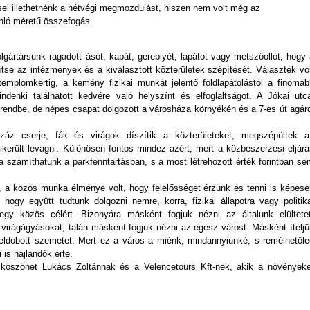
éssel illethetnénk a hétvégi megmozdulást, hiszen nem volt még az
nló méretű összefogás.
ártársunk ragadott ásót, kapát, gereblyét, lapátot vagy metszőollót, hogy 
tse az intézmények és a kiválasztott közterületek szépítését. Választék vol
templomkertig, a kemény fizikai munkát jelentő földlapátolástól a finomab
ndenki találhatott kedvére való helyszínt és elfoglaltságot. A Jókai utca
k rendbe, de népes csapat dolgozott a városháza környékén és a 7-es út agár
áz cserje, fák és virágok díszítik a közterületeket, megszépültek a
sikerült levágni. Különösen fontos mindez azért, mert a közbeszerzési eljár
 számíthatunk a parkfenntartásban, s a most létrehozott érték forintban se
 a közös munka élménye volt, hogy felelősséget érzünk és tenni is képese
 hogy együtt tudtunk dolgozni nemre, korra, fizikai állapotra vagy politik
egy közös célért. Bizonyára másként fogjuk nézni az általunk elültetet
tt virágágyásokat, talán másként fogjuk nézni az egész várost. Másként ítélj
t, eldobott szemetet. Mert ez a város a miénk, mindannyiunké, s remélhetőle
 is hajlandók érte.
n köszönet Lukács Zoltánnak és a Velencetours Kft-nek, akik a növényeke