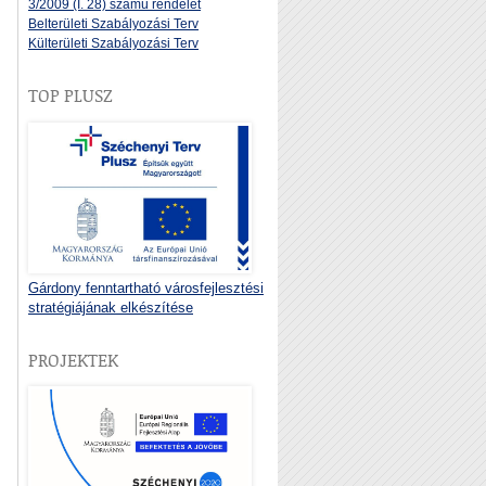
3/2009 (I. 28) számú rendelet
Belterületi Szabályozási Terv
Külterületi Szabályozási Terv
TOP PLUSZ
Gárdony fenntartható városfejlesztési
stratégiájának elkészítése
PROJEKTEK