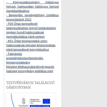
- Környezettanulmány Hátrányos
helyzet, halmozottan hátrányos helyzet
megállapításához
- Bejelentés vendéglátóhely üzlettípus
besorolásáról 2021
- P26 Űrlap keresetlevél
beterjesztéséhez jegyző birtokvédelmi
ügyben hozott határozatának
megváltoztatása iránti perben
- K01 Űrlap közigazgatási szerv
határozatának bírósági felülvizsgálata
iránti keresetlevél benyújtásához
- Fakivágási
engedélykérelem/bejelentés
formanyomtatvány
Kérelem földhasználat tényét igazoló
hatósági bizonyítvány kiállítása iránt
TESTVÉRVÁROSI TALÁLKOZÓ
GÁRDONYBAN