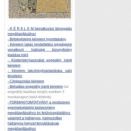
- K É R E L E M beiratkozási támogatás
megállapításához
- Birtokvédelmi kérelem nyomtatvány
- Kérelem lakás rendeltetési egységeire
vonatkozó hatósági bizonyítvány
kiadása iránt
- Közterület-használat engedély iránti
kérelem
- Kérelem lakcímnyilvántartásba való
felvételre
- Címigazolási kérelem
- Behajtási engedély iránti kérelem
(az
engedély kiadása sürgős esetben 3
munkanapon belül történik)
- FORMANYOMTATVÁNY a rendszeres
gyermekvédelmi kedvezmény
megállapításához és felülvizsgálatához,
valamint a hátrányos, halmozottan
hátrányos helyzet fennállásának
megállapításához