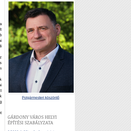
a
t
b
i
di
z
ás
m
k
ai
t
ük
Polgármesteri köszöntő
g
t
GÁRDONY VÁROS HELYI
ÉPÍTÉSI SZABÁLYZATA