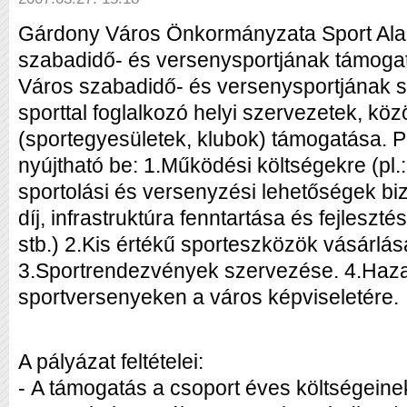
Gárdony Város Önkormányzata Sport Alapo
szabadidő- és versenysportjának támogat
Város szabadidő- és versenysportjának 
sporttal foglalkozó helyi szervezetek, kö
(sportegyesületek, klubok) támogatása. P
nyújtható be: 1.Működési költségekre (pl.
sportolási és versenyzési lehetőségek biz
díj, infrastruktúra fenntartása és fejleszté
stb.) 2.Kis értékű sporteszközök vásárlás
3.Sportrendezvények szervezése. 4.Haza
sportversenyeken a város képviseletére.
A pályázat feltételei:
- A támogatás a csoport éves költségeine