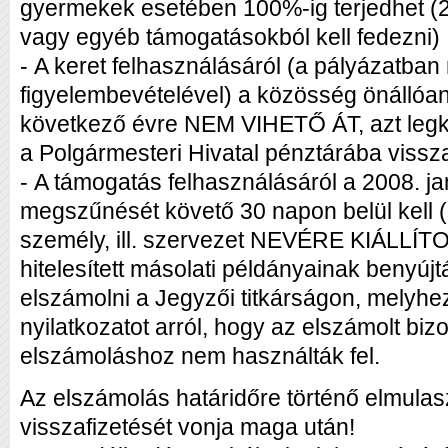
gyermekek esetében 100%-ig terjedhet (2
vagy egyéb támogatásokból kell fedezni)
- A keret felhasználásáról (a pályázatban 
figyelembevételével) a közösség önállóa
következő évre NEM VIHETŐ ÁT, azt legk
a Polgármesteri Hivatal pénztárába vissza k
- A támogatás felhasználásáról a 2008. janu
megszűnését követő 30 napon belül kell (
személy, ill. szervezet NEVÉRE KIÁLLÍ
hitelesített másolati példányainak benyújt
elszámolni a Jegyzői titkárságon, melyhez
nyilatkozatot arról, hogy az elszámolt biz
elszámoláshoz nem használták fel.
Az elszámolás határidőre történő elmula
visszafizetését vonja maga után!