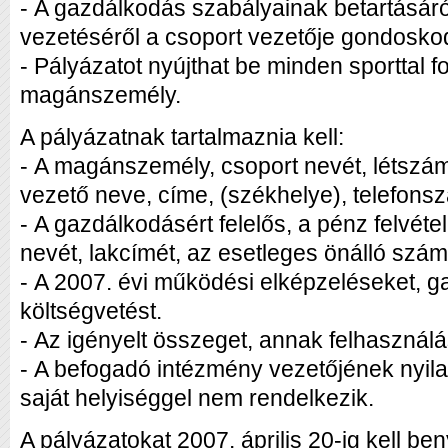
- A gazdálkodás szabályainak betartásáról
vezetéséről a csoport vezetője gondoskod
- Pályázatot nyújthat be minden sporttal 
magánszemély.
A pályázatnak tartalmaznia kell:
- A magánszemély, csoport nevét, létszám
vezető neve, címe, (székhelye), telefons
- A gazdálkodásért felelős, a pénz felvét
nevét, lakcímét, az esetleges önálló szá
- A 2007. évi működési elképzeléseket, g
költségvetést.
- Az igényelt összeget, annak felhasználá
- A befogadó intézmény vezetőjének nyila
saját helyiséggel nem rendelkezik.
A pályázatokat 2007. április 20-ig kell beny