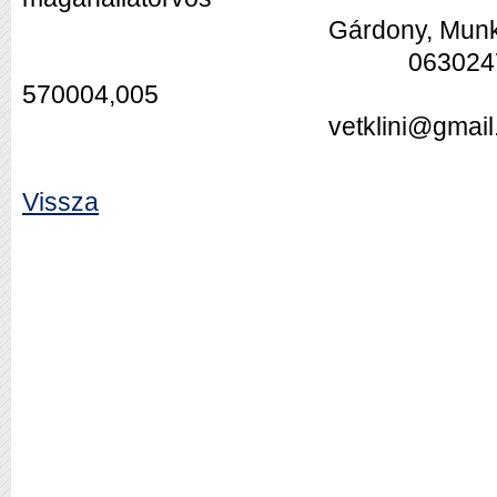
Gárdony, Munkácsy M. 
06302473647,0622 
570004,005
vetklini@gmail.c
Vissza