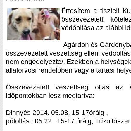
Értesítem a tisztelt K
összevezetett köte
védőoltása az alábbi i
Agárdon és Gárdonyba
összevezetett veszettség elleni védőoltás
nem engedélyezte/. Ezekben a helységek
állatorvosi rendelőben vagy a tartási hely
Összevezetett veszettség oltás az 
időpontokban lesz megtartva:
Dinnyés 2014. 05.08. 15-17óráig ,
pótoltás : 05.22. 15-17 óráig, Tűzoltószert