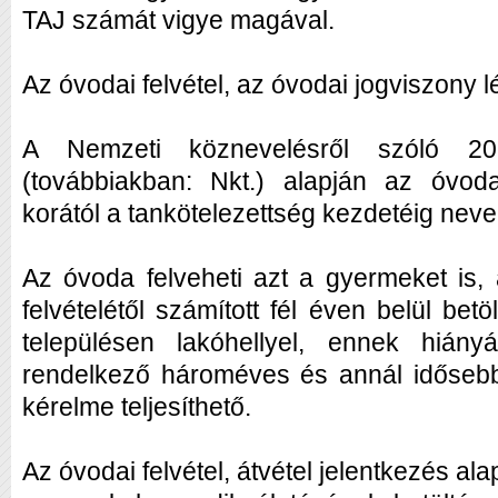
TAJ számát vigye magával.
Az óvodai felvétel, az óvodai jogviszony l
A Nemzeti köznevelésről szóló 20
(továbbiakban: Nkt.) alapján az óv
korától a tankötelezettség kezdetéig neve
Az óvoda felveheti azt a gyermeket is, 
felvételétől számított fél éven belül betö
településen lakóhellyel, ennek hiányá
rendelkező hároméves és annál idősebb
kérelme teljesíthető.
Az óvodai felvétel, átvétel jelentkezés al