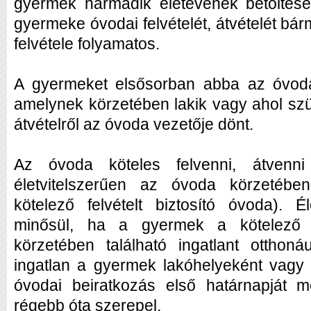
gyermek harmadik életévének betöltése
gyermeke óvodai felvételét, átvételét bá
felvétele folyamatos.
A gyermeket elsősorban abba az óvodáb
amelynek körzetében lakik vagy ahol szülő
átvételről az óvoda vezetője dönt.
Az óvoda köteles felvenni, átvenn
életvitelszerűen az óvoda körzetében
kötelező felvételt biztosító óvoda). Él
minősül, ha a gyermek a kötelező fe
körzetében található ingatlant otthon
ingatlan a gyermek lakóhelyeként vagy 
óvodai beiratkozás első határnapját 
régebb óta szerepel.