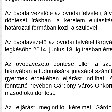
Az óvoda vezetője az óvodai felvételi, át
döntését írásban, a kérelem elutasít
határozati formában közli a szülővel.
Az óvodavezető az óvodai felvétel tárgy
legkésőbb 2014. június 18.-ig írásban értes
Az óvodavezető döntése ellen a szü
hiányában a tudomására jutásától számíto
gyermek érdekében eljárást indíthat. 
fenntartó nevében Gárdony Város Önkormá
másodfokú döntést.
Az eljárást megindító kérelmet Gár