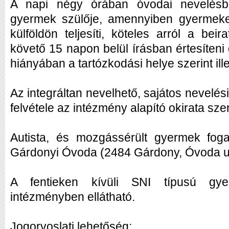
A napi négy órában óvodai nevelésben
gyermek szülője, amennyiben gyermeke
külföldön teljesíti, köteles arról a bei
követő 15 napon belül írásban értesíten
hiányában a tartózkodási helye szerint ill
Az integráltan nevelhető, sajátos nevelé
felvétele az intézmény alapító okirata szer
Autista, és mozgássérült gyermek foga
Gárdonyi Óvoda (2484 Gárdony, Óvoda u.
A fentieken kívüli SNI típusú gy
intézményben ellátható.
Jogorvoslati lehetőség: