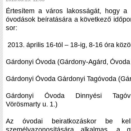
Értesítem a város lakosságát, hogy a
óvodások beíratására a következő időpo
sor:
2013. április 16-tól – 18-ig, 8-16 óra közöt
Gárdonyi Óvoda (Gárdony-Agárd, Óvoda 
Gárdonyi Óvoda Gárdonyi Tagóvoda (Gárd
Gárdonyi Óvoda Dinnyési Tagóvo
Vörösmarty u. 1.)
Az óvodai beiratkozáskor be ke
személyazonosítására alkalmas, a gy