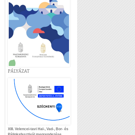
PÁLYÁZAT
XIII. Velencei-tavi Hal-, Vad-, Bor- és
Pálinkafesztivál megrendezése