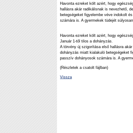
Havonta ezreket költ azért, hogy egészségt
hallásra akár radikálisnak is nevezhető,
betegségeket figyelembe véve indokolt és
számára is. A gyermekek tüdejét súlyosan 
Havonta ezreket költ azért, hogy egészségt
Január 1-től tilos a dohányzás.
A törvény új szigorítása első hallásra ak
dohányzás miatt kialakuló betegségeket f
passzív dohányosok számára is. A gyermek
(Részletek a csatolt fájlban)
Vissza