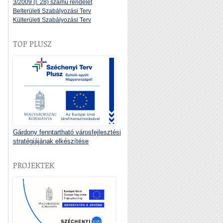
3/2009 (I. 28) számú rendelet
Belterületi Szabályozási Terv
Külterületi Szabályozási Terv
TOP PLUSZ
Gárdony fenntartható városfejlesztési
stratégiájának elkészítése
PROJEKTEK