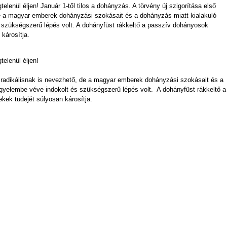
elenül éljen! Január 1-től tilos a dohányzás. A törvény új szigorítása első
 de a magyar emberek dohányzási szokásait és a dohányzás miatt kialakuló
 szükségszerű lépés volt. A dohányfüst rákkeltő a passzív dohányosok
károsítja.
elenül éljen!
ár radikálisnak is nevezhető, de a magyar emberek dohányzási szokásait és a
igyelembe véve indokolt és szükségszerű lépés volt. A dohányfüst rákkeltő a
ek tüdejét súlyosan károsítja.