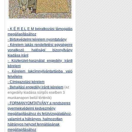
- K É R E L E M beiratkozási támogatás
megállapításához
- Birtokvédelmi kérelem nyomtatvány
- Kérelem lakás rendeltetési egységeire
vonatkozó hatósági bizonyítvány
kiadása iránt
- Közterület-használat engedély iránti
kérelem
- Kérelem lakcímnyilvántartásba való
felvételre
- Címigazolási kérelem
- Behajtási engedély iránti kérelem
(az
engedély kiadása sürgős esetben 3
munkanapon belül történik)
- FORMANYOMTATVÁNY a rendszeres
gyermekvédelmi kedvezmény
megállapításához és felülvizsgálatához,
valamint a hátrányos, halmozottan
hátrányos helyzet fennállásának
megállapításához