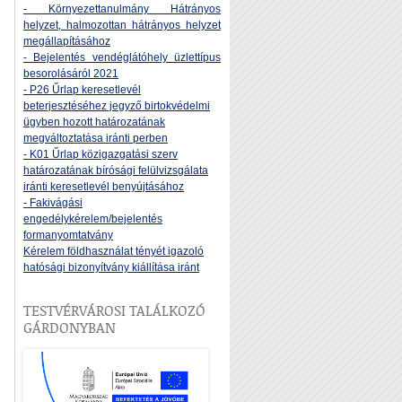
- Környezettanulmány Hátrányos
helyzet, halmozottan hátrányos helyzet
megállapításához
- Bejelentés vendéglátóhely üzlettípus
besorolásáról 2021
- P26 Űrlap keresetlevél
beterjesztéséhez jegyző birtokvédelmi
ügyben hozott határozatának
megváltoztatása iránti perben
- K01 Űrlap közigazgatási szerv
határozatának bírósági felülvizsgálata
iránti keresetlevél benyújtásához
- Fakivágási
engedélykérelem/bejelentés
formanyomtatvány
Kérelem földhasználat tényét igazoló
hatósági bizonyítvány kiállítása iránt
TESTVÉRVÁROSI TALÁLKOZÓ
GÁRDONYBAN