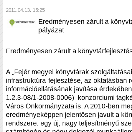
2011.04.13. 15:25
Eredményesen zárult a könyvtá
pályázat
Eredményesen zárult a könyvtárfejlesztés
A „Fejér megyei könyvtárak szolgáltatás
infrastruktúra-fejlesztése, az oktatásban
információellátásának javítása érdekébe
1.2.3-08/1-2008-0006) konzorciumi tagké
Város Önkormányzata is. A 2010-ben megv
eredményeképpen jelentősen javult a köny
rendszere: egy új, nagy teljesítményű szer
számítógép és négy dolgozói munkaállom