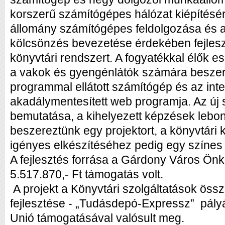
korszerű számítógépes hálózat kiépítésére
állomány számítógépes feldolgozása és 
kölcsönzés bevezetése érdekében fejleszt
könyvtári rendszert. A fogyatékkal élők e
a vakok és gyengénlátók számára beszerze
programmal ellátott számítógép és az inte
akadálymentesített web programja. Az új 
bemutatása, a kihelyezett képzések lebo
beszereztünk egy projektort, a könyvtári
igényes elkészítéséhez pedig egy színes 
A fejlesztés forrása a Gárdony Város Ön
5.517.870,- Ft támogatás volt.
A projekt a Könyvtári szolgáltatások össz
fejlesztése - „Tudásdepó-Expressz” pály
Unió támogatásával valósult meg.