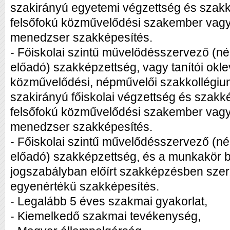
szakirányú egyetemi végzettség és szak
felsőfokú közművelődési szakember vagy f
menedzser szakképesítés.
- Főiskolai szintű művelődésszervező (
előadó) szakképzettség, vagy tanítói oklev
közművelődési, népművelői szakkollégiu
szakirányú főiskolai végzettség és szak
felsőfokú közművelődési szakember vagy f
menedzser szakképesítés.
- Főiskolai szintű művelődésszervező (
előadó) szakképzettség, és a munkakör 
jogszabályban előírt szakképzésben szer
egyenértékű szakképesítés.
- Legalább 5 éves szakmai gyakorlat,
- Kiemelkedő szakmai tevékenység,