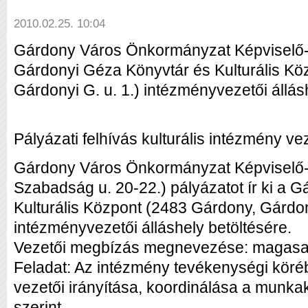
2010.02.25. 10:04
Gárdony Város Önkormányzat Képviselő-tes
Gárdonyi Géza Könyvtár és Kulturális Kö
Gárdonyi G. u. 1.) intézményvezetői állás
Pályázati felhívás kulturális intézmény ve
Gárdony Város Önkormányzat Képviselő-t
Szabadság u. 20-22.) pályázatot ír ki a 
Kulturális Központ (2483 Gárdony, Gárdony
intézményvezetői álláshely betöltésére.
Vezetői megbízás megnevezése: magasa
Feladat: Az intézmény tevékenységi köréb
vezetői irányítása, koordinálása a munkak
szerint.