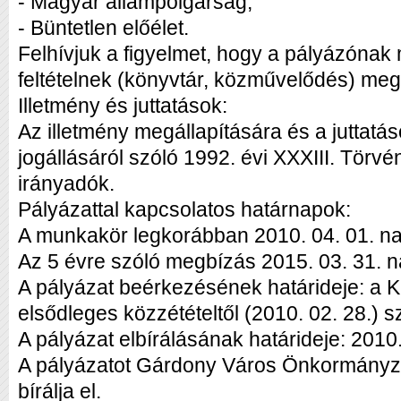
- Magyar állampolgárság,
- Büntetlen előélet.
Felhívjuk a figyelmet, hogy a pályázónak 
feltételnek (könyvtár, közművelődés) meg k
Illetmény és juttatások:
Az illetmény megállapítására és a juttatá
jogállásáról szóló 1992. évi XXXIII. Törv
irányadók.
Pályázattal kapcsolatos határnapok:
A munkakör legkorábban 2010. 04. 01. napj
Az 5 évre szóló megbízás 2015. 03. 31. na
A pályázat beérkezésének határideje: a 
elsődleges közzétételtől (2010. 02. 28.) s
A pályázat elbírálásának határideje: 2010.
A pályázatot Gárdony Város Önkormányza
bírálja el.