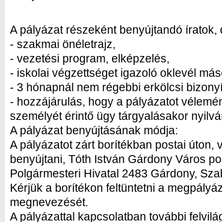
A pályázat részeként benyújtandó íratok
- szakmai önéletrajz,
- vezetési program, elképzelés,
- iskolai végzettséget igazoló oklevél más
- 3 hónapnál nem régebbi erkölcsi bizonyí
- hozzájárulás, hogy a pályázatot vélemény
személyét érintő ügy tárgyalásakor nyilván
A pályázat benyújtásának módja:
A pályázatot zárt borítékban postai úton,
benyújtani, Tóth István Gárdony Város po
Polgármesteri Hivatal 2483 Gárdony, Sza
Kérjük a borítékon feltüntetni a megpály
megnevezését.
A pályázattal kapcsolatban további felvilág