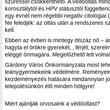
szűréssel csökkenthető. A védőoltás mind
korosztálytól és HPV státusztól függetlenül
egy évnél nem régebbi negatív citológiai 
Ne feledjék: az oltás után a rendszeres s
kell.
Ebben az évben is mintegy ötszáz nő – an
hagyta el örökre gyerekét, , férjét, szerel
eléggé önmagára. Megelőzhető lett volna
Gárdony Város Önkormányzata most lehet
leánygyermekeink védelmére. Reményein
kezdeményezés hatására mindannyian jo
településünkön élő minden hölgyre!
Miért ajánlják orvosaink a védőoltást?