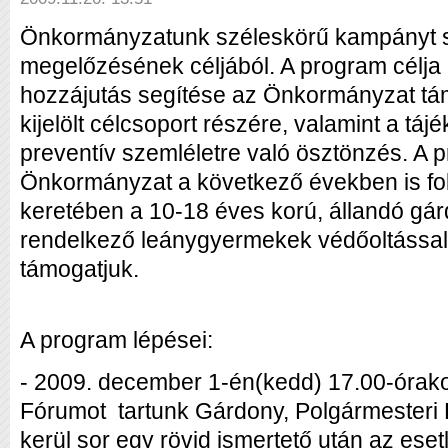
Önkormányzatunk széleskörű kampányt 
megelőzésének céljából. A program célja
hozzájutás segítése az Önkormányzat tá
kijelölt célcsoport részére, valamint a tá
preventív szemléletre való ösztönzés. A 
Önkormányzat a következő években is fol
keretében a 10-18 éves korú, állandó gárd
rendelkező leánygyermekek védőoltással t
támogatjuk.
A program lépései:
- 2009. december 1-én(kedd) 17.00-órako
Fórumot tartunk Gárdony, Polgármesteri H
kerül sor egy rövid ismertető után az ese