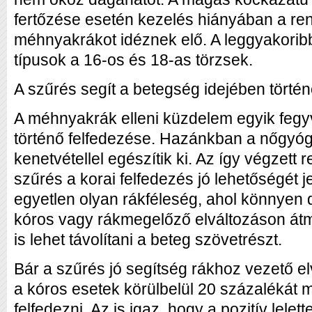
fertőzése esetén kezelés hiányában a re
méhnyakrákot idéznek elő. A leggyakori
típusok a 16-os és 18-as törzsek.
A szűrés segít a betegség idejében törté
A méhnyakrák elleni küzdelem egyik fegy
történő felfedezése. Hazánkban a nőgyógy
kenetvétellel egészítik ki. Az így végzett 
szűrés a korai felfedezés jó lehetőségét je
egyetlen olyan rákféleség, ahol könnyen 
kóros vagy rákmegelőző elváltozáson átm
is lehet távolítani a beteg szövetrészt.
Bár a szűrés jó segítség rákhoz vezető e
a kóros esetek körülbelül 20 százalékát 
felfedezni. Az is igaz, hogy a pozitív lele