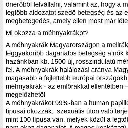
önerőből felvállalni, valamint az, hogy a
legtöbb áldozatot szedő betegség és az e
megbetegedés, amely ellen most már léte
Mi okozza a méhnyakrákot?
A méhnyakrák Magyarországon a mellrák
leggyakoribb daganatos betegség a nők 
hazánkban kb. 1500 új, rosszindulatú méh
fel. A méhnyakrák halálozási aránya Ma
magasabb a fejlettebb európai országokh
méhnyakrák - az emlőrákkal ellentétben 
megelőzhető!
A méhnyakrákot 99%-ban a human papillo
típusai okozzák, szexuális úton való terj
mint 100 típusa van, melyek közül a legt
nem okoz daganatot. A magas kockázatú (