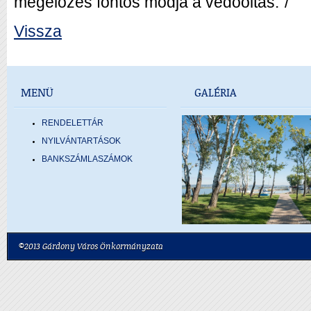
megelőzés fontos módja a védőoltás.”/
Vissza
MENÜ
GALÉRIA
RENDELETTÁR
NYILVÁNTARTÁSOK
BANKSZÁMLASZÁMOK
©2013 Gárdony Város Önkormányzata