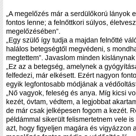
„A megelőzés már a serdülőkorú lányok e
fontos lenne; a felnőttkori súlyos, életv
megelőzésében”.
„Egy szülő így tudja a majdan felnőtté vá
halálos betegségtől megvédeni, s mondhat
megtettem”. Javaslom minden kislánynak b
„Ez az a betegség, amelynek a gyógyítá
felfedezi, már elkésett. Ezért nagyon fo
egyik legfontosabb módjának a védőoltást
„Nő vagyok, feleség és anya. Míg kicsi vo
kezét, óvtam, védtem, a legjobbat akartam
de már csak jelképesen fogom a kezét.
példámmal sikerült felismertetnem vele is
azt, hogy figyeljen magára és vigyázzon 