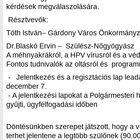
kérdések megválaszolására.
Résztvevők:
Tóth István– Gárdony Város Önkormányz
Dr.Blaskó Ervin – Szülész-Nőgyógyász
A méhnyakrákról, a HPV vírusról és a véd
Fontos tudnivalók az oltásról és program
- Jelentkezés és a regisztációs lap lead
december 7.
- A jelentkezési lapokat a Polgármester
gyűjti, ügyfélfogadási időben
Döntésünkben szerepet játszott, hogy a v
terhet jelentene a legtöbb szülőnek (90.0