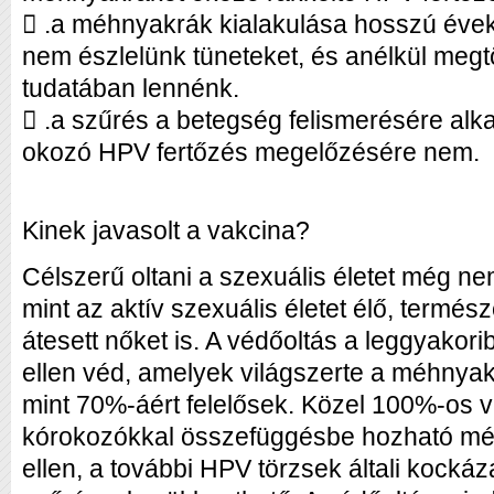
 .a méhnyakrák kialakulása hosszú éveki
nem észlelünk tüneteket, és anélkül megt
tudatában lennénk.
 .a szűrés a betegség felismerésére al
okozó HPV fertőzés megelőzésére nem.
Kinek javasolt a vakcina?
Célszerű oltani a szexuális életet még ne
mint az aktív szexuális életet élő, termés
átesett nőket is. A védőoltás a leggyakor
ellen véd, amelyek világszerte a méhnyak
mint 70%-áért felelősek. Közel 100%-os v
kórokozókkal összefüggésbe hozható m
ellen, a további HPV törzsek általi kocká