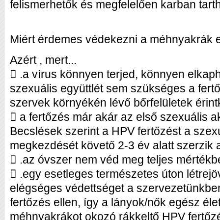
felismerhetők és megfelelően karban tart
Miért érdemes védekezni a méhnyakrák e
Azért , mert...
 .a vírus könnyen terjed, könnyen elkaph
szexuális együttlét sem szükséges a fert
szervek környékén lévő bőrfelületek érint
 a fertőzés már akár az első szexuális a
Becslések szerint a HPV fertőzést a szexu
megkezdését követő 2-3 év alatt szerzik a 
 .az óvszer nem véd meg teljes mértékbe
 .egy esetleges természetes úton létrejöv
elégséges védettséget a szervezetünkb
fertőzés ellen, így a lányok/nők egész éle
méhnyakrákot okozó rákkeltő HPV fertőz