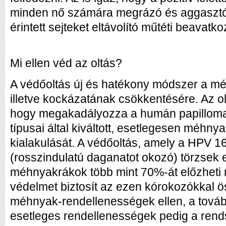
minden nő számára megrázó és aggasztó
érintett sejteket eltávolító műtéti beavatko
Mi ellen véd az oltás?
A védőoltás új és hatékony módszer a m
illetve kockázatának csökkentésére. Az oltá
hogy megakadályozza a humán papillomav
típusai által kiváltott, esetlegesen méhny
kialakulását. A védőoltás, amely a HPV 
(rosszindulatú daganatot okozó) törzsek e
méhnyakrákok több mint 70%-át előzheti
védelmet biztosít az ezen kórokozókkal 
méhnyak-rendellenességek ellen, a továb
esetleges rendellenességek pedig a rend